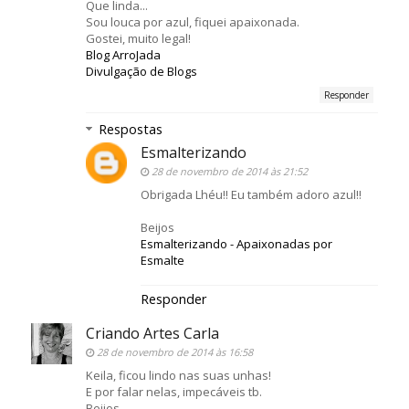
Que linda...
Sou louca por azul, fiquei apaixonada.
Gostei, muito legal!
Blog ArroJada
Divulgação de Blogs
Responder
Respostas
Esmalterizando
28 de novembro de 2014 às 21:52
Obrigada Lhéu!! Eu também adoro azul!!
Beijos
Esmalterizando - Apaixonadas por
Esmalte
Responder
Criando Artes Carla
28 de novembro de 2014 às 16:58
Keila, ficou lindo nas suas unhas!
E por falar nelas, impecáveis tb.
Beijos