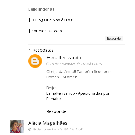
Beijo lindona !
| O Blog Que Não é Blog |
| Sorteios Na Web |
Responder
Respostas
Esmalterizando
28 de novembro de 2014 às 14:15
Obrigada Anna!! Também ficou bem
Frozen... Ai amei!!
Beijos!
Esmalterizando - Apaixonadas por
Esmalte
Responder
Alécia Magalhães
28 de novembro de 2014 às 15:41