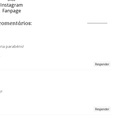
Instagram
Fanpage
comentários:
eria parabéns!
r
Responder
o!
Responder