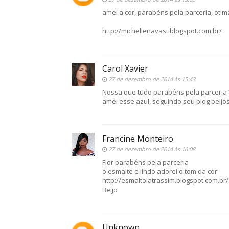
amei a cor, parabéns pela parceria, otim
http://michellenavast.blogspot.com.br/
Carol Xavier
27 de dezembro de 2014 às 15:43
Nossa que tudo parabéns pela parceria 
amei esse azul, seguindo seu blog beijo
Francine Monteiro
27 de dezembro de 2014 às 16:08
Flor parabéns pela parceria
o esmalte e lindo adorei o tom da cor
http://esmaltolatrassim.blogspot.com.br/
Beijo
Unknown