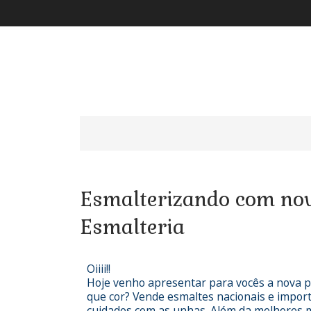
Esmalterizando com nov
Esmalteria
Oiiii!!
Hoje venho apresentar para vocês a nova pa
que cor? Vende esmaltes nacionais e import
cuidados com as unhas. Além da melhores m