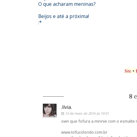
O que acharam meninas?
Beijos e até a próxima!
:*
Site
•
8 
.lívia.
13 de maio de 2016 às 10:01
own que fofura a minnie com o esmalte r
www.tofucolorido.com.br