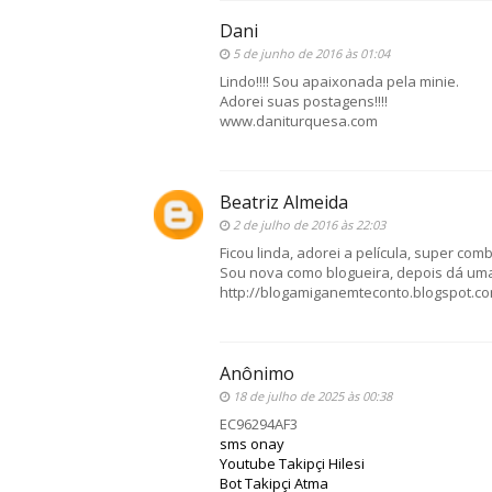
Dani
5 de junho de 2016 às 01:04
Lindo!!!! Sou apaixonada pela minie.
Adorei suas postagens!!!!
www.daniturquesa.com
Beatriz Almeida
2 de julho de 2016 às 22:03
Ficou linda, adorei a película, super com
Sou nova como blogueira, depois dá um
http://blogamiganemteconto.blogspot.co
Anônimo
18 de julho de 2025 às 00:38
EC96294AF3
sms onay
Youtube Takipçi Hilesi
Bot Takipçi Atma