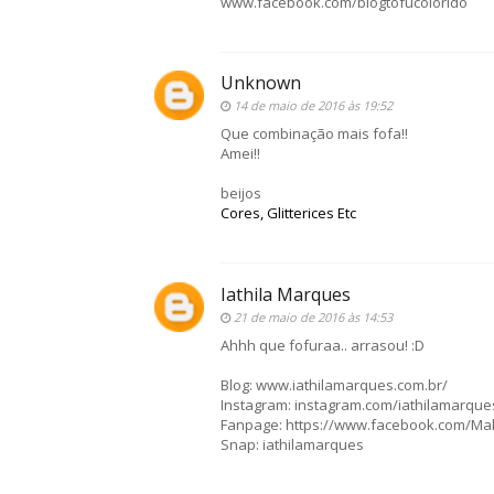
www.facebook.com/blogtofucolorido
Unknown
14 de maio de 2016 às 19:52
Que combinação mais fofa!!
Amei!!
beijos
Cores, Glitterices Etc
Iathila Marques
21 de maio de 2016 às 14:53
Ahhh que fofuraa.. arrasou! :D
Blog: www.iathilamarques.com.br/
Instagram: instagram.com/iathilamarque
Fanpage: https://www.facebook.com/Ma
Snap: iathilamarques