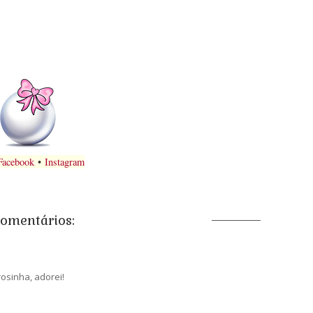
Facebook
•
Instagram
comentários:
osinha, adorei!