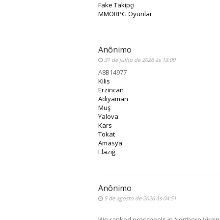
Fake Takipçi
MMORPG Oyunlar
Anônimo
31 de julho de 2026 às 13:09
A8B14977
Kilis
Erzincan
Adıyaman
Muş
Yalova
Kars
Tokat
Amasya
Elazığ
Anônimo
5 de agosto de 2026 às 04:51
We ranked preschools in Northern Virginia