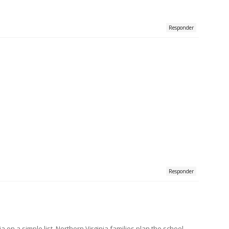
Responder
Responder
 on a simple list. Northern Virginia families plan the school