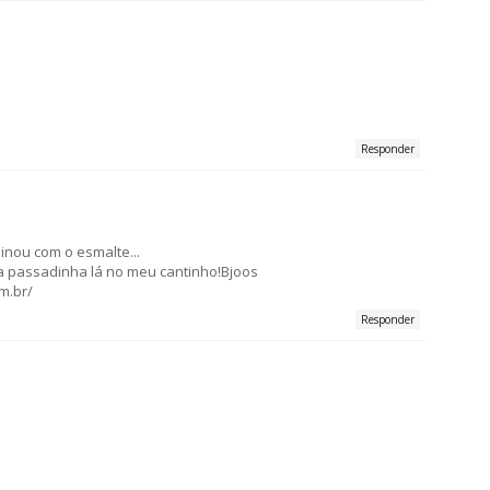
Responder
binou com o esmalte...
a passadinha lá no meu cantinho!Bjoos
m.br/
Responder