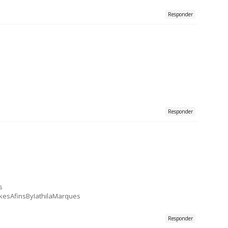
Responder
Responder
s
kesAfinsByIathilaMarques
Responder