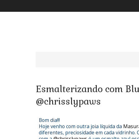
Esmalterizando com Bl
@chrisslypaws
Bom dia!!!
Hoje venho com outra joia líquida da
Masur
diferentes, preciosidade em cada vidrinho. 
com a
@chrisslypaws
é um esmalte azul esc