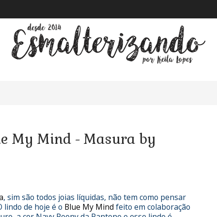
ue My Mind - Masura by
a
, sim são todos joias líquidas, não tem como pensar
O lindo de hoje é o
Blue My Mind
feito em colaboração
uro, a cor Navy Peony da Pantone e esse lindo é