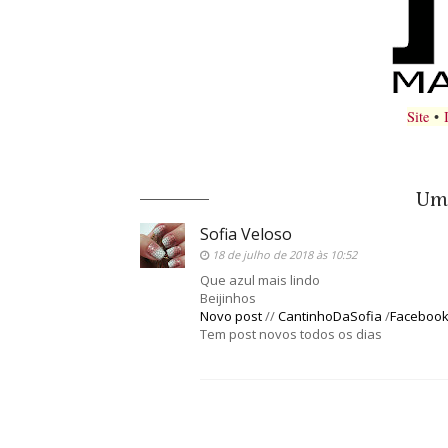
Site
•
Um 
Sofia Veloso
18 de julho de 2018 às 10:52
Que azul mais lindo
Beijinhos
Novo post
//
CantinhoDaSofia
/
Faceboo
Tem post novos todos os dias