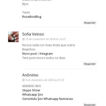
Bjoo
Tiemi
RoseBoxBlog
Responder
Sofia Veloso
15 de novembro de 2018 às 14:37
Nossa cada cor mais linda que outra
Beijinhos
Novo post
//
Intagram
Tem post novos todos os dias
Responder
Anônimo
9 de dezembro de 2025 às 01:23
6DB6DEC4D0
Skype Show
Whatsapp Şov
Görüntülü Şov Whatsapp Numarası
Responder