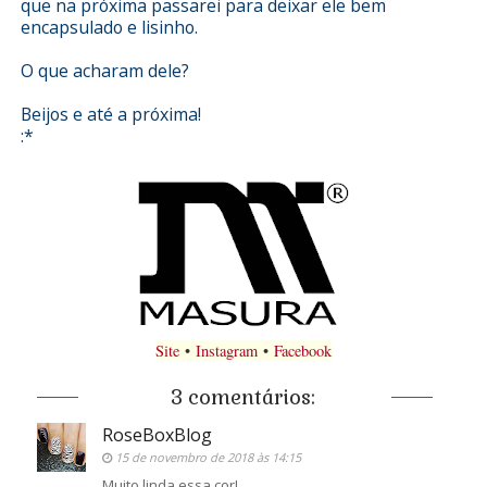
que na próxima passarei para deixar ele bem
encapsulado e lisinho.
O que acharam dele?
Beijos e até a próxima!
:*
Site
•
Instagram
•
Facebook
3 comentários:
RoseBoxBlog
15 de novembro de 2018 às 14:15
Muito linda essa cor!