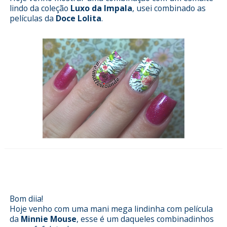
lindo da coleção
Luxo da Impala
, usei combinado as
películas da
Doce Lolita
.
Esmalterizando com Amo, não nego
da Colorama e películas Loja Pérola
Bom diia!
Hoje venho com uma mani mega lindinha com película
da
Minnie Mouse
, esse é um daqueles combinadinhos