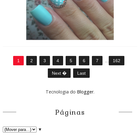
1
2
3
4
5
6
7
...
162
Next �
Last
Tecnologia do
Blogger
.
Páginas
▼