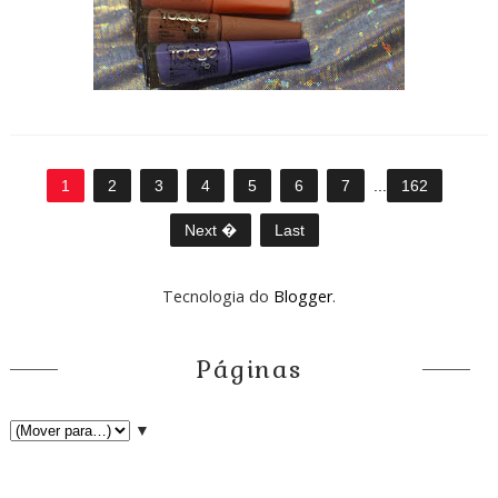
1
2
3
4
5
6
7
...
162
Next �
Last
Tecnologia do
Blogger
.
Páginas
▼