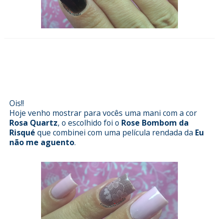
Esmalterizando com Rose Bombom
da Risqué e película da Eu não me
aguento
Ois!!
Hoje venho mostrar para vocês uma mani com a cor
Rosa Quartz
, o escolhido foi o
Rose Bombom da
Risqué
que combinei com uma película rendada da
Eu
não me aguento
.