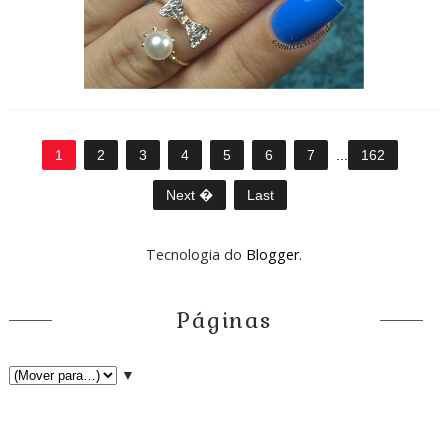
1
2
3
4
5
6
7
...
162
Next �
Last
Tecnologia do
Blogger
.
Páginas
▼