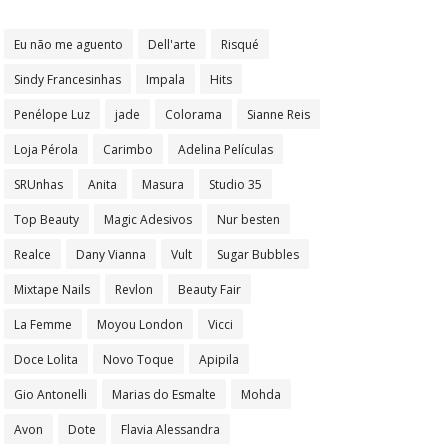
Eu não me aguento
Dell'arte
Risqué
Sindy Francesinhas
Impala
Hits
Penélope Luz
jade
Colorama
Sianne Reis
Loja Pérola
Carimbo
Adelina Películas
SRUnhas
Anita
Masura
Studio 35
Top Beauty
Magic Adesivos
Nur besten
Realce
Dany Vianna
Vult
Sugar Bubbles
Mixtape Nails
Revlon
Beauty Fair
La Femme
Moyou London
Vicci
Doce Lolita
Novo Toque
Apipila
Gio Antonelli
Marias do Esmalte
Mohda
Avon
Dote
Flavia Alessandra