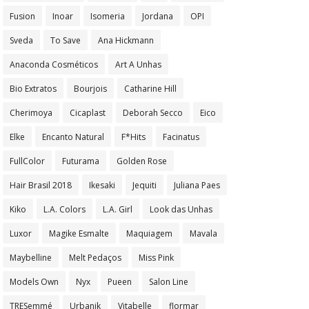
Fusion
Inoar
Isomeria
Jordana
OPI
Sveda
To Save
Ana Hickmann
Anaconda Cosméticos
Art A Unhas
Bio Extratos
Bourjois
Catharine Hill
Cherimoya
Cicaplast
Deborah Secco
Eico
Elke
Encanto Natural
F*Hits
Facinatus
FullColor
Futurama
Golden Rose
Hair Brasil 2018
Ikesaki
Jequiti
Juliana Paes
Kiko
L.A. Colors
L.A. Girl
Look das Unhas
Luxor
Magike Esmalte
Maquiagem
Mavala
Maybelline
Melt Pedaços
Miss Pink
Models Own
Nyx
Pueen
Salon Line
TRESemmé
Urbanik
Vitabelle
flormar