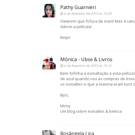
Pathy Guarnieri
6 de fevereiro de 2015 às 12:29
Owwnnn que fofura de mani! Mas 4 cam
Adorei a película!
Beijo!
Mônica - Ubse & Livros
6 de fevereiro de 2015 às 15:12
Bem fofinha a esmaltação e esta pelícu
de azul quando vou as compras de esmalt
os esmaltes vi que a maioria eram tons d
Bjos,
Mony
Um blog sobre esmaltes & beleza
Rosângela Lira