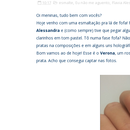
10:17
esmalte
,
Eu não me aguento
,
Flavia Al
Oi meninas, tudo bem com vocês?
Hoje venho com uma esmaltação pra lá de fofa! 
Alessandra
e (como sempre) tive que pegar alg
clarinhos em tom pastel. Tô numa fase fofa? Não.
pratas na composições e em alguns uns holográfico
Bom vamos ao de hoje! Esse é o
Verona
, um ro
prata. Acho que consegui captar nas fotos.