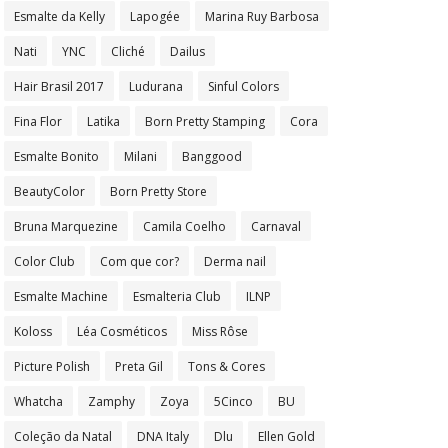
Esmalte da Kelly
Lapogée
Marina Ruy Barbosa
Nati
YNC
Cliché
Dailus
Hair Brasil 2017
Ludurana
Sinful Colors
Fina Flor
Latika
Born Pretty Stamping
Cora
Esmalte Bonito
Milani
Banggood
BeautyColor
Born Pretty Store
Bruna Marquezine
Camila Coelho
Carnaval
Color Club
Com que cor?
Derma nail
Esmalte Machine
Esmalteria Club
ILNP
Koloss
Léa Cosméticos
Miss Rôse
Picture Polish
Preta Gil
Tons & Cores
Whatcha
Zamphy
Zoya
5Cinco
BU
Coleção da Natal
DNA Italy
Dlu
Ellen Gold