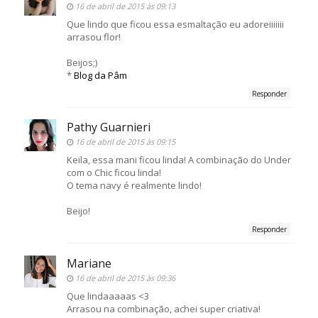
16 de abril de 2015 às 09:13
Que lindo que ficou essa esmaltação eu adoreiiiiiii
arrasou flor!
Beijos;)
*
Blog da Pâm
Responder
Pathy Guarnieri
16 de abril de 2015 às 09:15
Keila, essa mani ficou linda! A combinação do Under
com o Chic ficou linda!
O tema navy é realmente lindo!
Beijo!
Responder
Mariane
16 de abril de 2015 às 09:36
Que lindaaaaas <3
Arrasou na combinação, achei super criativa!