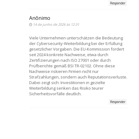
Responder
Anônimo
14 de junho de 2026 às 12:31
Viele Unternehmen unterschätzen die Bedeutung
der Cybersecurity-Weiterbildung bei der Erfüllung
gesetzlicher Vorgaben. Die EU-Kommission fordert
seit 2024 konkrete Nachweise, etwa durch
Zertifizierungen nach ISO 27001 oder durch
Prüfberichte gemäß BSI TR-02102. Ohne diese
Nachweise riskieren Firmen nicht nur
Strafzahlungen, sondern auch Reputationsverluste.
Dabei zeigt sich: Investitionen in gezielte
Weiterbildung senken das Risiko teurer
Sicherheitsvorfälle deutlich.
Responder