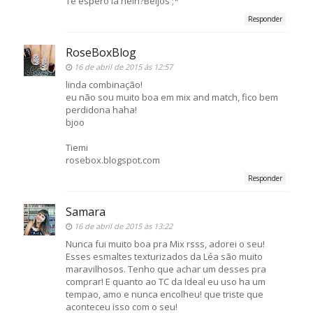
Te espero lá hein?Beijos ;*
Responder
RoseBoxBlog
16 de abril de 2015 às 12:57
linda combinação!
eu não sou muito boa em mix and match, fico bem
perdidona haha!
bjoo
Tiemi
rosebox.blogspot.com
Responder
Samara
16 de abril de 2015 às 13:22
Nunca fui muito boa pra Mix rsss, adorei o seu!
Esses esmaltes texturizados da Léa são muito
maravilhosos. Tenho que achar um desses pra
comprar! E quanto ao TC da Ideal eu uso ha um
tempao, amo e nunca encolheu! que triste que
aconteceu isso com o seu!