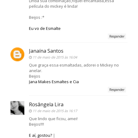
Linda sua combinação,fiquei encantada,essa
película do mickey é linda!
Beijos :*
Eu vo de Esmalte
Responder
Janaína Santos
11 de maio de 2015 às 16:04
Que graça essa esmaltadas, adorei o Mickey no
anelar.
Beijos
Jana Makes Esmaltes e Cia
Responder
Rosângela Lira
11 de maio de 2015 às 16:17
Que lindo que ficou, amei!
Beijos!!!!
E aí, gostou?
|