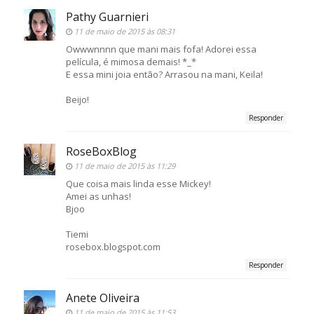
Pathy Guarnieri
11 de maio de 2015 às 08:31
Owwwnnnn que mani mais fofa! Adorei essa
película, é mimosa demais! *_*
E essa mini joia então? Arrasou na mani, Keila!
Beijo!
Responder
RoseBoxBlog
11 de maio de 2015 às 11:29
Que coisa mais linda esse Mickey!
Amei as unhas!
Bjoo
Tiemi
rosebox.blogspot.com
Responder
Anete Oliveira
11 de maio de 2015 às 11:53