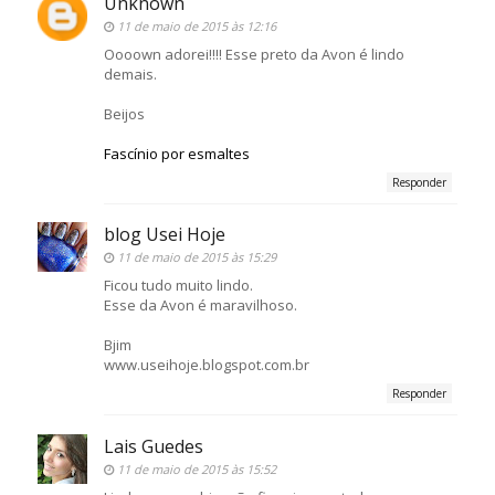
Unknown
11 de maio de 2015 às 12:16
Oooown adorei!!!! Esse preto da Avon é lindo
demais.
Beijos
Fascínio por esmaltes
Responder
blog Usei Hoje
11 de maio de 2015 às 15:29
Ficou tudo muito lindo.
Esse da Avon é maravilhoso.
Bjim
www.useihoje.blogspot.com.br
Responder
Lais Guedes
11 de maio de 2015 às 15:52