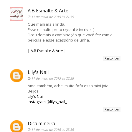
A.B Esmalte & Arte
11 de maio de 2015 às 21:39
Que mani mais linda.
Esse esmalte preto crystal é incrível (;
Ficou demais a combinação que você fez com a
película e esse acessório de unha.
| A.B Esmalte & Arte |
Responder
Lily's Nail
11 de maio de 2015 às 22:38
Amei também, achei muito fofa essa mini joia.
Beijos
Lily’s Nail
Instagram @lilys_nail_
Responder
Dica mineira
11 de maio de 2015 às 23:35