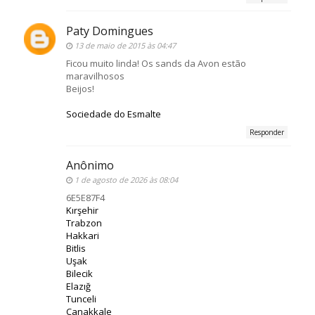
Paty Domingues
13 de maio de 2015 às 04:47
Ficou muito linda! Os sands da Avon estão
maravilhosos
Beijos!
Sociedade do Esmalte
Responder
Anônimo
1 de agosto de 2026 às 08:04
6E5E87F4
Kırşehir
Trabzon
Hakkari
Bitlis
Uşak
Bilecik
Elazığ
Tunceli
Çanakkale