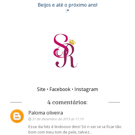
Beijos e até o próximo ano!
:*
Site
•
Facebook
•
Instagram
4 comentários:
Paloma oliveira
31 de dezembro de 2015 às 11:19
Esse da hits é lindoooo dms! Só n sei se ia ficar tão
bom com meu tom de pele, talvez...