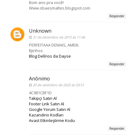
Bom ano pra você!
Www.obaesmaltes.blogspot.com
Responder
Unknown
31 de dezembro de 2015 às 11:46
PERFEITAAA DEMAIS, AMEIII.
Bjinhos
Blog Delírios da Dayse
Responder
Anônimo
20 de setembro de 2025 às 03:51
4C981CBF1D
Takipçi Satın Al
Footer Link Satın Al
Google Yorum Satın Al
Kazandırio Kodları
Avast Etkinleştirme Kodu
Responder