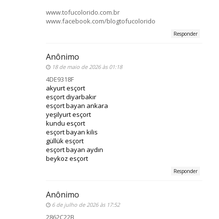
www.tofucolorido.com.br
www.facebook.com/blogtofucolorido
Responder
Anônimo
18 de maio de 2026 às 01:18
4DE9318F
akyurt esçort
esçort diyarbakır
esçort bayan ankara
yeşilyurt esçort
kundu esçort
esçort bayan kilis
güllük esçort
esçort bayan aydın
beykoz esçort
Responder
Anônimo
6 de julho de 2026 às 17:52
2862C22B