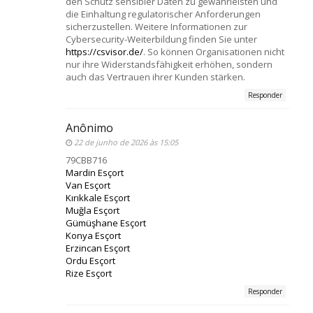
den Schutz sensibler Daten zu gewährleisten und
die Einhaltung regulatorischer Anforderungen
sicherzustellen. Weitere Informationen zur
Cybersecurity-Weiterbildung finden Sie unter
https://csvisor.de/
. So können Organisationen nicht
nur ihre Widerstandsfähigkeit erhöhen, sondern
auch das Vertrauen ihrer Kunden stärken.
Responder
Anônimo
22 de junho de 2026 às 15:05
79CBB716
Mardin Esçort
Van Esçort
Kırıkkale Esçort
Muğla Esçort
Gümüşhane Esçort
Konya Esçort
Erzincan Esçort
Ordu Esçort
Rize Esçort
Responder