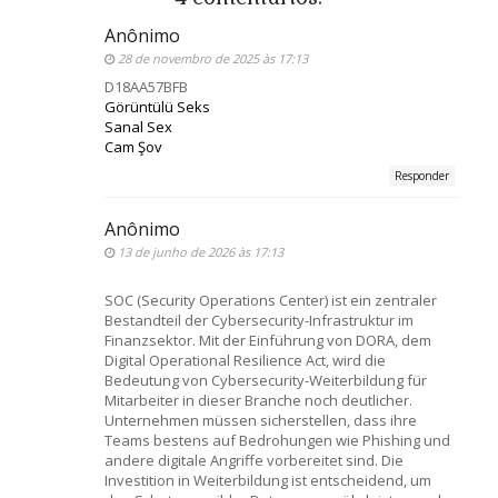
Anônimo
28 de novembro de 2025 às 17:13
D18AA57BFB
Görüntülü Seks
Sanal Sex
Cam Şov
Responder
Anônimo
13 de junho de 2026 às 17:13
SOC (Security Operations Center) ist ein zentraler
Bestandteil der Cybersecurity-Infrastruktur im
Finanzsektor. Mit der Einführung von DORA, dem
Digital Operational Resilience Act, wird die
Bedeutung von Cybersecurity-Weiterbildung für
Mitarbeiter in dieser Branche noch deutlicher.
Unternehmen müssen sicherstellen, dass ihre
Teams bestens auf Bedrohungen wie Phishing und
andere digitale Angriffe vorbereitet sind. Die
Investition in Weiterbildung ist entscheidend, um