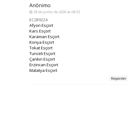
Anônimo
28 de junho de 2026 às 08:53
EC2B9224
Afyon Esçort
Kars Esçort
Karaman Esçort
Konya Esçort
Tokat Esçort
Tunceli Esçort
Çankırı Esçort
Erzincan Esçort
Malatya Esçort
Responder