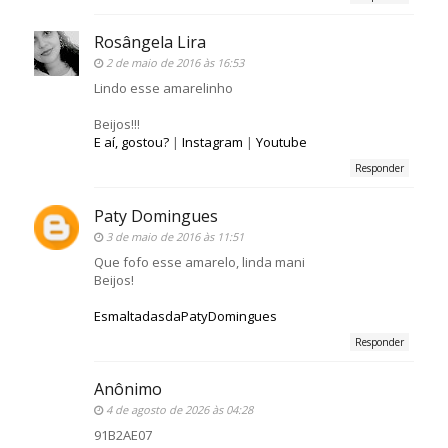
Rosângela Lira
2 de maio de 2016 às 16:53
Lindo esse amarelinho
Beijos!!!
E aí, gostou?
|
Instagram
|
Youtube
Responder
Paty Domingues
3 de maio de 2016 às 11:51
Que fofo esse amarelo, linda mani
Beijos!
EsmaltadasdaPatyDomingues
Responder
Anônimo
4 de agosto de 2026 às 04:28
91B2AE07