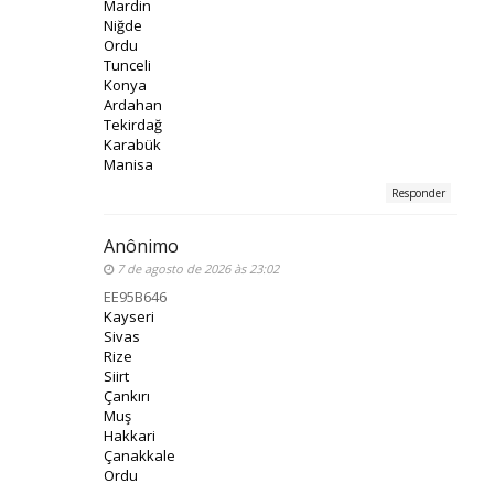
Mardin
Niğde
Ordu
Tunceli
Konya
Ardahan
Tekirdağ
Karabük
Manisa
Responder
Anônimo
7 de agosto de 2026 às 23:02
EE95B646
Kayseri
Sivas
Rize
Siirt
Çankırı
Muş
Hakkari
Çanakkale
Ordu