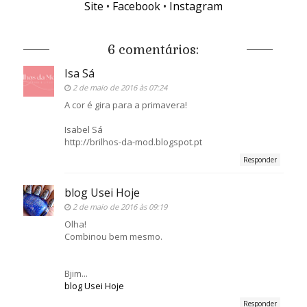
Site
•
Facebook
•
Instagram
6 comentários:
Isa Sá
2 de maio de 2016 às 07:24
A cor é gira para a primavera!
Isabel Sá
http://brilhos-da-mod.blogspot.pt
Responder
blog Usei Hoje
2 de maio de 2016 às 09:19
Olha!
Combinou bem mesmo.
Bjim...
blog Usei Hoje
Responder