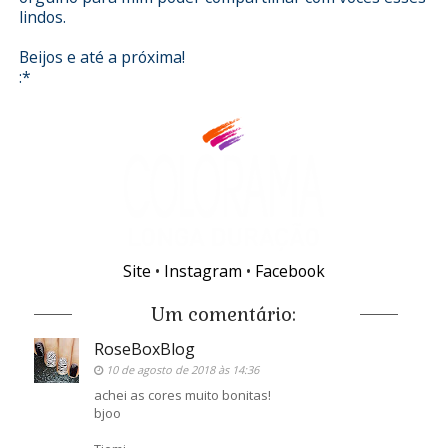
lindos.
Beijos e até a próxima!
:*
Site
•
Instagram
•
Facebook
Um comentário:
RoseBoxBlog
10 de agosto de 2018 às 14:36
achei as cores muito bonitas!
bjoo