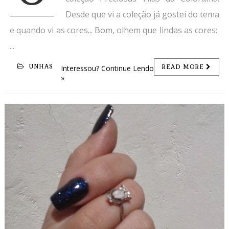
Desde que vi a coleção já gostei do tema
e quando vi as cores... Bom, olhem que lindas as cores:
...
UNHAS
READ MORE
Interessou? Continue Lendo
»