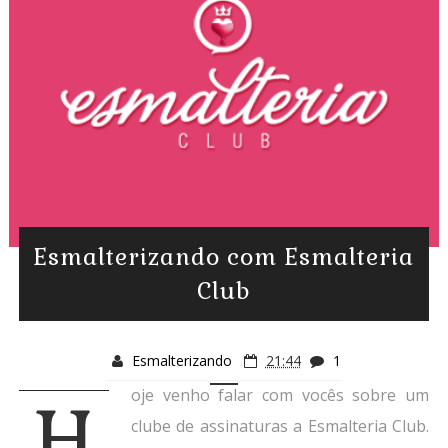
Esmalterizando com Esmalteria
Club
Esmalterizando
21:44
1
oje venho falar com vocês sobre um
H
clube de assinaturas a Esmalteria Club.