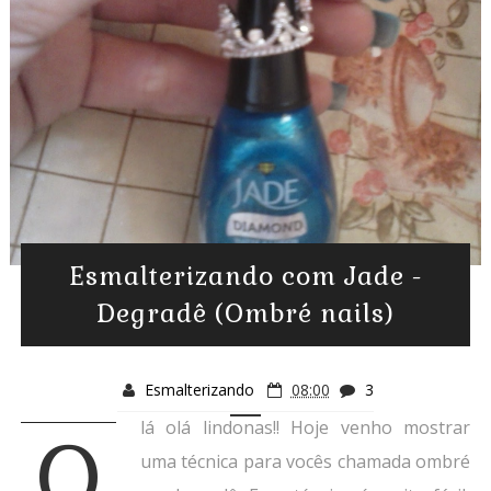
Esmalterizando com Jade -
Degradê (Ombré nails)
Esmalterizando
08:00
3
lá olá lindonas!! Hoje venho mostrar
O
uma técnica para vocês chamada ombré