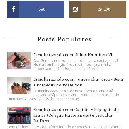
580
29,200
Posts Populares
Esmalterizando com Unhas Natalinas VI
Oi... Gente ainda vou me perder nessa contagem aí!
Hoje a combinação ficou muito foofa, na minha
modesta opinião. Usei o esmalte Preciou...
Esmalterizando com Francesinha Fosca - Sena
+ Bordeaux da Passe Nati
Oi meninaaaas! Sexta, de novo! Gente como está
passando rápido esse ano... Ainda bem, tô achando
ruim não. Nesses últimos dias não tenho ag...
Esmalterizando com Capitão + Papagaio da
Realce (Coleção Navio Pirata) e películas
Dell'arte
Bom dia lindonas!!! Como foi o feriado de vocês? Eu volto, nessa terça