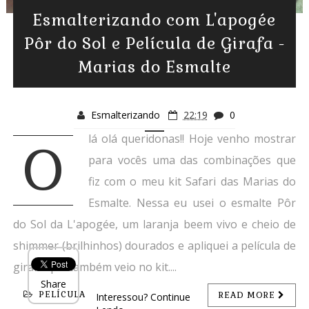
Esmalterizando com L'apogée
Pôr do Sol e Película de Girafa -
Marias do Esmalte
Esmalterizando
22:19
0
lá olá queridonas!! Hoje venho mostrar
O
para vocês uma das combinações que
fiz com o meu kit Safari das Marias do
Esmalte. Nessa eu usei o esmalte Pôr
do Sol da L'apogée, um laranja beem vivo e cheio de
shimmer (brilhinhos) dourados e apliquei a película de
girafa que também veio no kit....
Share
PELÍCULA
READ MORE
Interessou? Continue