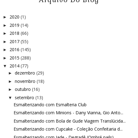
2020
(1)
►
2019
(14)
►
2018
(66)
►
2017
(55)
►
2016
(145)
►
2015
(288)
►
2014
(77)
▼
dezembro
(29)
►
novembro
(18)
►
outubro
(16)
►
setembro
(13)
▼
Esmalterizando com Esmalteria Club
Esmalterizando com Minions - Dany Vianna, Gio Anto...
Esmalterizando com Bola de Gude Viagem Translúcida...
Esmalterizando com Cupcake - Coleção Confeitaria d...
Esmalterizando com Jade - Degradê (Ombré nails)