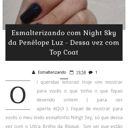
Esmalterizando com Night Sky
da Penélope Luz - Dessa vez com
Top Coat
Esmalterizando
19:58
1
i queridas leitoras! Hoje vim mostrar
O
para vocês o que tinha o que fiquei
devendo ontem ( para ver
aperte AQUI ). Fiquei de mostrar para
vocês o meu lindo esmaltinho Nihgt Sky, só que dessa
vez com o Ultra Brilho da Risqué. Sim sei que estão