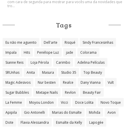
com cara de segunda para mostrar para vocês uma da novidades que
tro...
Tags
Eu não me aguento
Dell'arte
Risqué
Sindy Francesinhas
Impala
Hits
Penélope Luz
jade
Colorama
Sianne Reis
Loja Pérola
Carimbo
Adelina Películas
SRUnhas
Anita
Masura
Studio 35
Top Beauty
Magic Adesivos
Nur besten
Realce
Dany Vianna
Vult
Sugar Bubbles
Mixtape Nails
Revlon
Beauty Fair
La Femme
Moyou London
Vicci
Doce Lolita
Novo Toque
Apipila
Gio Antonelli
Marias do Esmalte
Mohda
Avon
Dote
Flavia Alessandra
Esmalte da Kelly
Lapogée