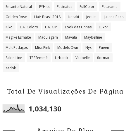
Encanto Natural
F*Hits
Facinatus
FullColor
Futurama
Golden Rose
Hair Brasil 2018
Ikesaki
Jequiti
Juliana Paes
Kiko
L.A. Colors
L.A. Girl
Look das Unhas
Luxor
Magike Esmalte
Maquiagem
Mavala
Maybelline
Melt Pedaços
Miss Pink
Models Own
Nyx
Pueen
Salon Line
TRESemmé
Urbanik
Vitabelle
flormar
sadok
Total De Visualizações De Página
1,034,130
Arquivo Do Blog