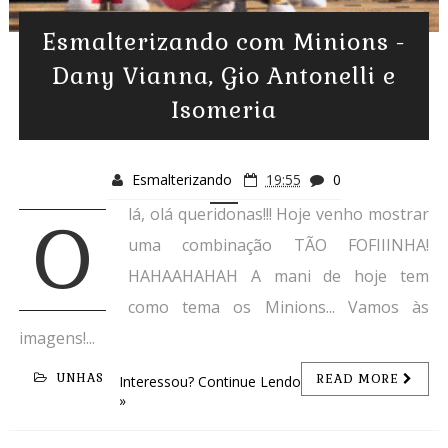
Esmalterizando com Minions -
Dany Vianna, Gio Antonelli e
Isomeria
Esmalterizando
19:55
0
lá, olá queridonas!!! Hoje venho mostrar
O
uma combinação TÃO FOFIIINHA!
HAHAAHAHAH A mani de hoje tem
como tema os Minions... Vamos às
imagens!...
UNHAS
READ MORE
Interessou? Continue Lendo
»