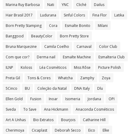
Marina Ruy Barbosa
Nati
YNC
Cliché
Dailus
Hair Brasil 2017
Ludurana
Sinful Colors
Fina Flor
Latika
Born Pretty Stamping
Cora
Esmalte Bonito
Milani
Banggood
BeautyColor
Born Pretty Store
Bruna Marquezine
Camila Coelho
Carnaval
Color Club
Com que cor?
Derma nail
Esmalte Machine
Esmalteria Club
ILNP
Koloss
Léa Cosméticos
Miss Rôse
Picture Polish
Preta Gil
Tons & Cores
Whatcha
Zamphy
Zoya
5Cinco
BU
Coleção da Natal
DNA Italy
Dlu
Ellen Gold
Fusion
Inoar
Isomeria
Jordana
OPI
Sveda
To Save
Ana Hickmann
Anaconda Cosméticos
Art A Unhas
Bio Extratos
Bourjois
Catharine Hill
Cherimoya
Cicaplast
Deborah Secco
Eico
Elke