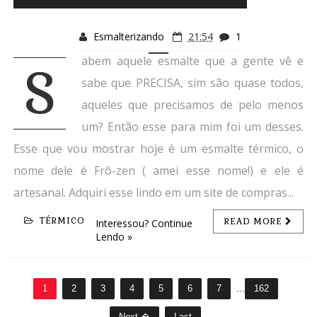
Esmalterizando
21:54
1
abem aquele esmalte que a gente vê e
S
sabe que PRECISA, sim são quase todos,
aqueles que precisamos de pelo menos
um? Então esse para mim foi um desses.
Esse que vou mostrar hoje é um esmalte térmico, o
nome dele é Frô-zen ( amei esse nome!) e ele é
artesanal. Adquiri esse lindo em um site de compras...
TÉRMICO
READ MORE
Interessou? Continue
Lendo »
1
2
3
4
5
6
7
...
162
Next �
Last