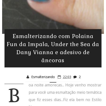
Esmalterizando com Polaina
Fun da Impala, Under the Sea da
Dany Vianna e adesivo de
âncoras
Esmalterizando
22:03
2
oa noite amorecas... Hoje venho mostrar
B
para você uma esmaltação meio temática
que fiz esses dias...Fiz ela bem no Estilo