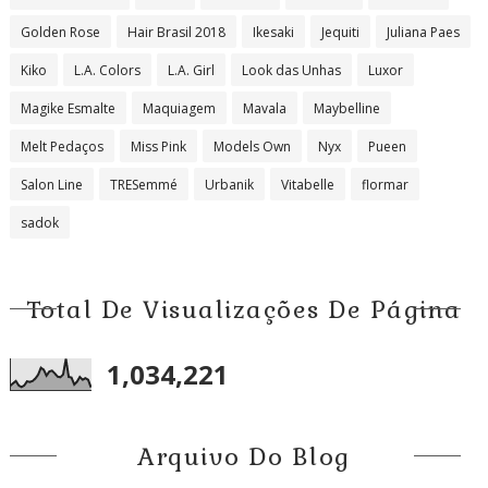
Golden Rose
Hair Brasil 2018
Ikesaki
Jequiti
Juliana Paes
Kiko
L.A. Colors
L.A. Girl
Look das Unhas
Luxor
Magike Esmalte
Maquiagem
Mavala
Maybelline
Melt Pedaços
Miss Pink
Models Own
Nyx
Pueen
Salon Line
TRESemmé
Urbanik
Vitabelle
flormar
sadok
Total De Visualizações De Página
1,034,221
Arquivo Do Blog