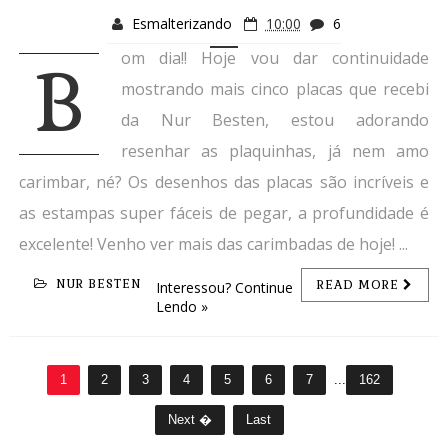
Esmalterizando
10:00
6
om dia!! Hoje vou dar continuidade
B
mostrando mais cinco placas que recebi
da Nur Besten, estou adorando
resenhar as plaquinhas, já nem amo
carimbar, né? Os desenhos das placas são incríveis e
as estampas super fáceis de pegar, a profundidade é
excelente! Venho ver mais das carimbadas de hoje! ...
NUR BESTEN
READ MORE
Interessou? Continue
Lendo »
1
2
3
4
5
6
7
...
162
Next �
Last