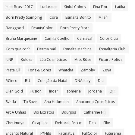
Hair Brasil 2017
Ludurana
Sinful Colors
Fina Flor
Latika
Born Pretty Stamping
Cora
Esmalte Bonito
Milani
Banggood
BeautyColor
Born Pretty Store
Bruna Marquezine
Camila Coelho
Carnaval
Color Club
Com que cor?
Derma nail
Esmalte Machine
Esmalteria Club
ILNP
Koloss
Léa Cosméticos
Miss Rôse
Picture Polish
Preta Gil
Tons & Cores
Whatcha
Zamphy
Zoya
5Cinco
BU
Coleção da Natal
DNA Italy
Dlu
Ellen Gold
Fusion
Inoar
Isomeria
Jordana
OPI
Sveda
To Save
Ana Hickmann
Anaconda Cosméticos
Art A Unhas
Bio Extratos
Bourjois
Catharine Hill
Cherimoya
Cicaplast
Deborah Secco
Eico
Elke
Encanto Natural
F*Hits
Facinatus
FullColor
Futurama