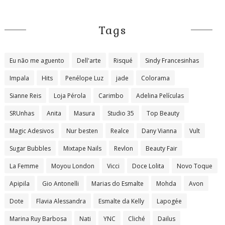
Tags
Eu não me aguento
Dell'arte
Risqué
Sindy Francesinhas
Impala
Hits
Penélope Luz
jade
Colorama
Sianne Reis
Loja Pérola
Carimbo
Adelina Películas
SRUnhas
Anita
Masura
Studio 35
Top Beauty
Magic Adesivos
Nur besten
Realce
Dany Vianna
Vult
Sugar Bubbles
Mixtape Nails
Revlon
Beauty Fair
La Femme
Moyou London
Vicci
Doce Lolita
Novo Toque
Apipila
Gio Antonelli
Marias do Esmalte
Mohda
Avon
Dote
Flavia Alessandra
Esmalte da Kelly
Lapogée
Marina Ruy Barbosa
Nati
YNC
Cliché
Dailus