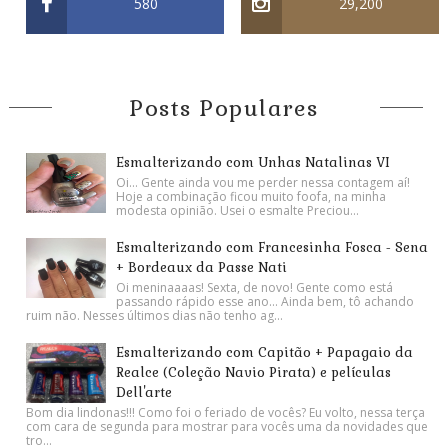
580
29,200
Posts Populares
Esmalterizando com Unhas Natalinas VI
Oi... Gente ainda vou me perder nessa contagem aí!
Hoje a combinação ficou muito foofa, na minha
modesta opinião. Usei o esmalte Preciou...
Esmalterizando com Francesinha Fosca - Sena
+ Bordeaux da Passe Nati
Oi meninaaaas! Sexta, de novo! Gente como está
passando rápido esse ano... Ainda bem, tô achando
ruim não. Nesses últimos dias não tenho ag...
Esmalterizando com Capitão + Papagaio da
Realce (Coleção Navio Pirata) e películas
Dell'arte
Bom dia lindonas!!! Como foi o feriado de vocês? Eu volto, nessa terça
com cara de segunda para mostrar para vocês uma da novidades que
tro...