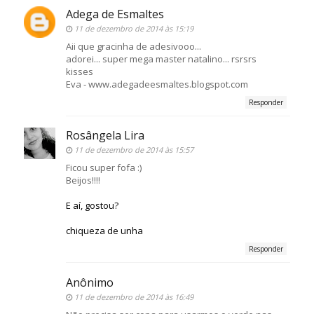
Adega de Esmaltes
11 de dezembro de 2014 às 15:19
Aii que gracinha de adesivooo...
adorei... super mega master natalino... rsrsrs
kisses
Eva - www.adegadeesmaltes.blogspot.com
Responder
Rosângela Lira
11 de dezembro de 2014 às 15:57
Ficou super fofa :)
Beijos!!!!
E aí, gostou?
chiqueza de unha
Responder
Anônimo
11 de dezembro de 2014 às 16:49