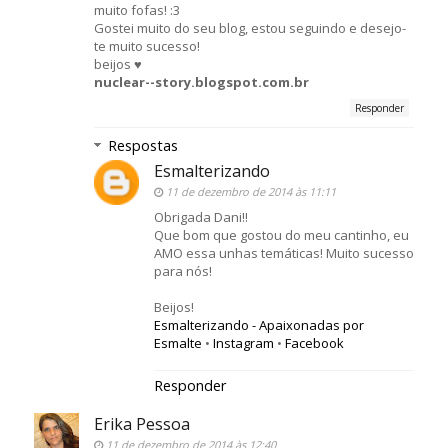
muito fofas! :3
Gostei muito do seu blog, estou seguindo e desejo-
te muito sucesso!
beijos ♥
nuclear--story.blogspot.com.br
Responder
Respostas
Esmalterizando
11 de dezembro de 2014 às 11:11
Obrigada Dani!!
Que bom que gostou do meu cantinho, eu
AMO essa unhas temáticas! Muito sucesso
para nós!
Beijos!
Esmalterizando - Apaixonadas por
Esmalte
•
Instagram
•
Facebook
Responder
Erika Pessoa
11 de dezembro de 2014 às 12:40