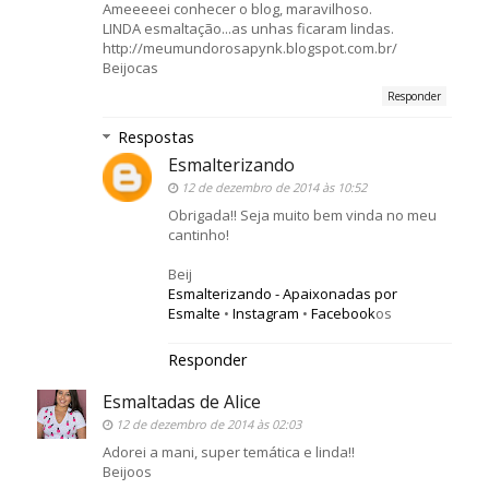
Ameeeeei conhecer o blog, maravilhoso.
LINDA esmaltação...as unhas ficaram lindas.
http://meumundorosapynk.blogspot.com.br/
Beijocas
Responder
Respostas
Esmalterizando
12 de dezembro de 2014 às 10:52
Obrigada!! Seja muito bem vinda no meu
cantinho!
Beij
Esmalterizando - Apaixonadas por
Esmalte
•
Instagram
•
Facebook
os
Responder
Esmaltadas de Alice
12 de dezembro de 2014 às 02:03
Adorei a mani, super temática e linda!!
Beijoos