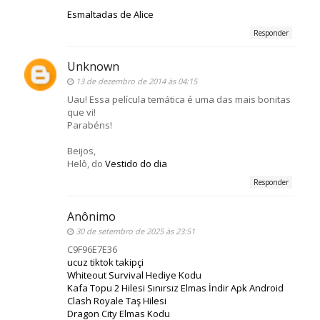
Esmaltadas de Alice
Responder
Unknown
13 de dezembro de 2014 às 04:15
Uau! Essa película temática é uma das mais bonitas
que vi!
Parabéns!
Beijos,
Helô, do
Vestido do dia
Responder
Anônimo
30 de setembro de 2025 às 23:51
C9F96E7E36
ucuz tiktok takipçi
Whiteout Survival Hediye Kodu
Kafa Topu 2 Hilesi Sınırsız Elmas İndir Apk Android
Clash Royale Taş Hilesi
Dragon City Elmas Kodu