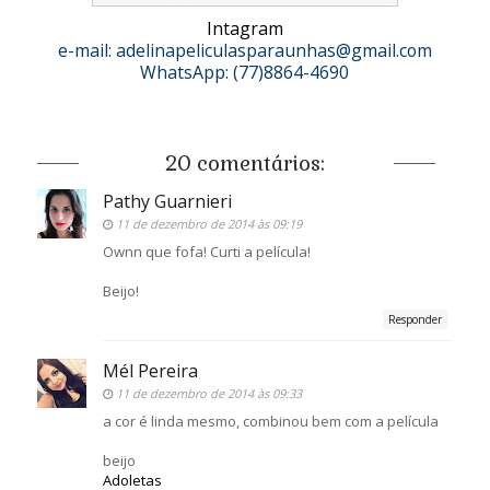
Intagram
e-mail:
adelinapeliculasparaunhas@gmail.com
WhatsApp: (77)8864-4690
20 comentários:
Pathy Guarnieri
11 de dezembro de 2014 às 09:19
Ownn que fofa! Curti a película!
Beijo!
Responder
Mél Pereira
11 de dezembro de 2014 às 09:33
a cor é linda mesmo, combinou bem com a película
beijo
Adoletas