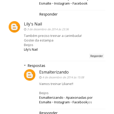
Esmalte
•
Instagram
•
Facebook
Responder
Lily's Nail
3 de dezembro de 2014 às 23:36
Também preciso treinar a carimbada!
Gostei da estampa
Beijos
Lily’s Nail
Responder
Respostas
Esmalterizando
4 de dezembro de 2014 às 15:08
Vamos treinar Liliane!!
Beijos
Esmalterizando - Apaixonadas por
Esmalte
•
Instagram
•
Facebook
jos
Responder