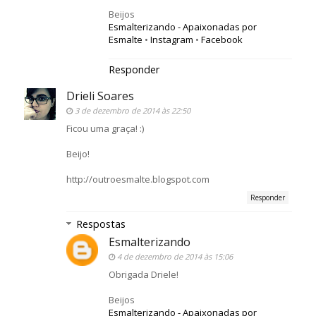
Beijos
Esmalterizando - Apaixonadas por
Esmalte
•
Instagram
•
Facebook
Responder
Drieli Soares
3 de dezembro de 2014 às 22:50
Ficou uma graça! :)
Beijo!
http://outroesmalte.blogspot.com
Responder
Respostas
Esmalterizando
4 de dezembro de 2014 às 15:06
Obrigada Driele!
Beijos
Esmalterizando - Apaixonadas por