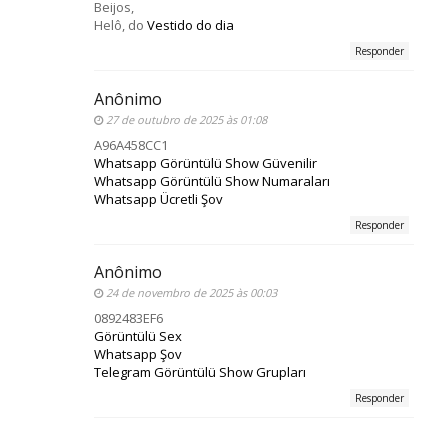
Beijos,
Helô, do
Vestido do dia
Responder
Anônimo
27 de outubro de 2025 às 01:08
A96A458CC1
Whatsapp Görüntülü Show Güvenilir
Whatsapp Görüntülü Show Numaraları
Whatsapp Ücretli Şov
Responder
Anônimo
24 de novembro de 2025 às 00:03
0892483EF6
Görüntülü Sex
Whatsapp Şov
Telegram Görüntülü Show Grupları
Responder