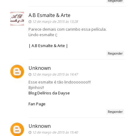
Responder
A.B Esmalte & Arte
12 de março de 2015 às 13:28
Parece demais com carimbo essa película.
Lindo esmalte (;
| A.B Esmalte & Arte |
Responder
Unknown
12 de março de 2015 às 14:47
Esse esmalte é tão lindooooooo!!!
Bjinhos!!
Blog Delírios da Dayse
Fan Page
Responder
Unknown
12 de março de 2015 às 15:40