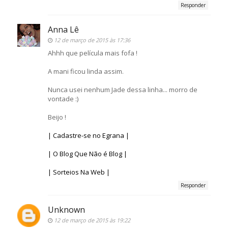
Responder
Anna Lê
12 de março de 2015 às 17:36
Ahhh que película mais fofa !
A mani ficou linda assim.
Nunca usei nenhum Jade dessa linha... morro de
vontade :)
Beijo !
| Cadastre-se no Egrana |
| O Blog Que Não é Blog |
| Sorteios Na Web |
Responder
Unknown
12 de março de 2015 às 19:22