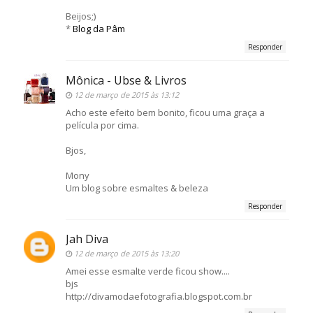
Beijos;)
*
Blog da Pâm
Responder
Mônica - Ubse & Livros
12 de março de 2015 às 13:12
Acho este efeito bem bonito, ficou uma graça a
película por cima.
Bjos,
Mony
Um blog sobre esmaltes & beleza
Responder
Jah Diva
12 de março de 2015 às 13:20
Amei esse esmalte verde ficou show....
bjs
http://divamodaefotografia.blogspot.com.br