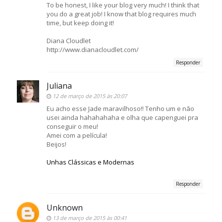
To be honest, I like your blog very much! I think that
you do a great job! I know that blog requires much
time, but keep doing it!
Diana Cloudlet
http://www.dianacloudlet.com/
Responder
Juliana
12 de março de 2015 às 20:07
Eu acho esse Jade maravilhoso!! Tenho um e não
usei ainda hahahahaha e olha que capenguei pra
conseguir o meu!
Amei com a película!
Beijos!
Unhas Clássicas e Modernas
Responder
Unknown
13 de março de 2015 às 00:41