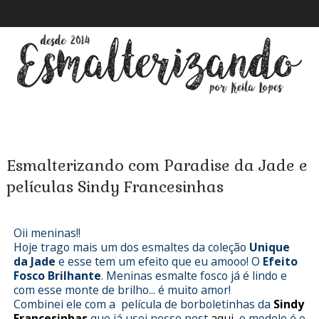
Esmalterizando com Paradise da Jade e
películas Sindy Francesinhas
Oii meninas!!
Hoje trago mais um dos esmaltes da coleção
Unique
da Jade
e esse tem um efeito que eu amooo! O
Efeito
Fosco Brilhante
. Meninas esmalte fosco já é lindo e
com esse monte de brilho... é muito amor!
Combinei ele com a película de borboletinhas da
Sindy
Francesinhas
que já usei nesse post
aqui
, o modelo é o