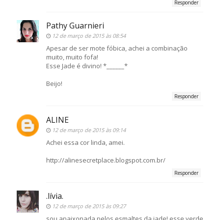
Responder
Pathy Guarnieri
12 de março de 2015 às 08:54
Apesar de ser mote fóbica, achei a combinação
muito, muito fofa!
Esse Jade é divino! *______*
Beijo!
Responder
ALINE
12 de março de 2015 às 09:14
Achei essa cor linda, amei.
http://alinesecretplace.blogspot.com.br/
Responder
.lívia.
12 de março de 2015 às 09:27
sou apaixonada pelos esmaltes da jade! esse verde