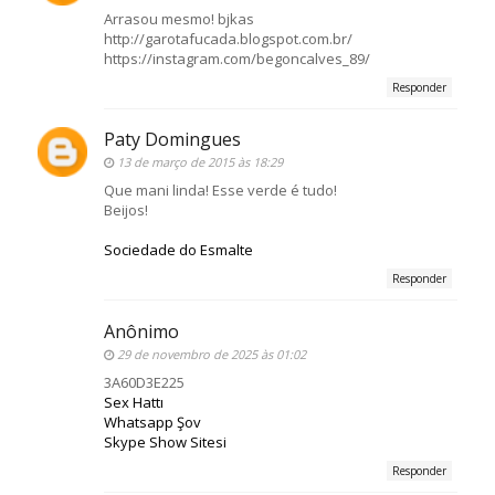
Arrasou mesmo! bjkas
http://garotafucada.blogspot.com.br/
https://instagram.com/begoncalves_89/
Responder
Paty Domingues
13 de março de 2015 às 18:29
Que mani linda! Esse verde é tudo!
Beijos!
Sociedade do Esmalte
Responder
Anônimo
29 de novembro de 2025 às 01:02
3A60D3E225
Sex Hattı
Whatsapp Şov
Skype Show Sitesi
Responder