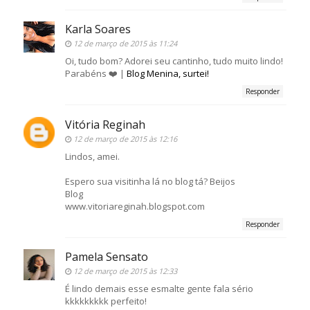
Karla Soares
12 de março de 2015 às 11:24
Oi, tudo bom? Adorei seu cantinho, tudo muito lindo!
Parabéns ❤️ |
Blog Menina, surtei!
Responder
Vitória Reginah
12 de março de 2015 às 12:16
Lindos, amei.
Espero sua visitinha lá no blog tá? Beijos
Blog
www.vitoriareginah.blogspot.com
Responder
Pamela Sensato
12 de março de 2015 às 12:33
É lindo demais esse esmalte gente fala sério
kkkkkkkkk perfeito!