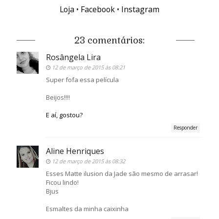
Loja
•
Facebook
•
Instagram
23 comentários:
Rosângela Lira
12 de março de 2015 às 08:21
Super fofa essa película
Beijos!!!!
E aí, gostou?
Responder
Aline Henriques
12 de março de 2015 às 08:32
Esses Matte ilusion da Jade são mesmo de arrasar!
Ficou lindo!
Bjus
Esmaltes da minha caixinha