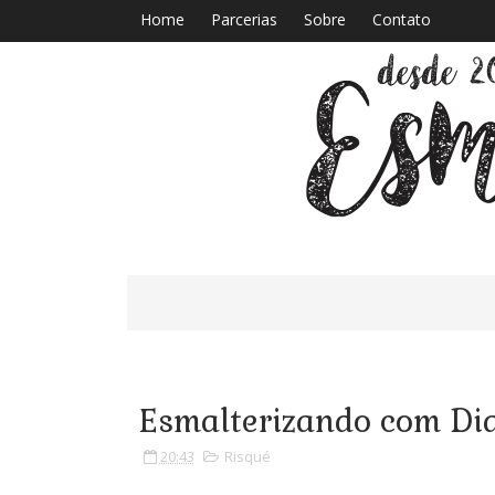
Home
Parcerias
Sobre
Contato
Esmalterizando com Dia
20:43
Risqué