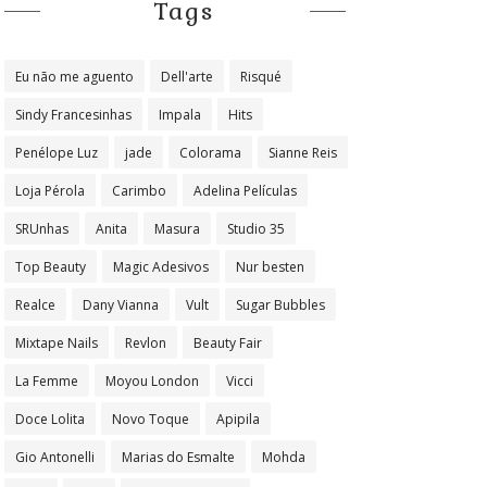
Tags
Eu não me aguento
Dell'arte
Risqué
Sindy Francesinhas
Impala
Hits
Penélope Luz
jade
Colorama
Sianne Reis
Loja Pérola
Carimbo
Adelina Películas
SRUnhas
Anita
Masura
Studio 35
Top Beauty
Magic Adesivos
Nur besten
Realce
Dany Vianna
Vult
Sugar Bubbles
Mixtape Nails
Revlon
Beauty Fair
La Femme
Moyou London
Vicci
Doce Lolita
Novo Toque
Apipila
Gio Antonelli
Marias do Esmalte
Mohda