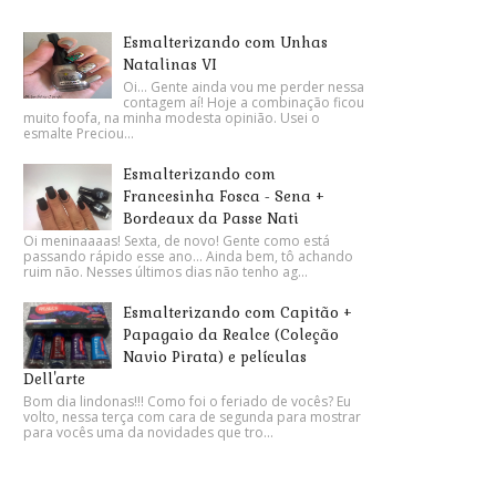
Esmalterizando com Unhas
Natalinas VI
Oi... Gente ainda vou me perder nessa
contagem aí! Hoje a combinação ficou
muito foofa, na minha modesta opinião. Usei o
esmalte Preciou...
Esmalterizando com
Francesinha Fosca - Sena +
Bordeaux da Passe Nati
Oi meninaaaas! Sexta, de novo! Gente como está
passando rápido esse ano... Ainda bem, tô achando
ruim não. Nesses últimos dias não tenho ag...
Esmalterizando com Capitão +
Papagaio da Realce (Coleção
Navio Pirata) e películas
Dell'arte
Bom dia lindonas!!! Como foi o feriado de vocês? Eu
volto, nessa terça com cara de segunda para mostrar
para vocês uma da novidades que tro...