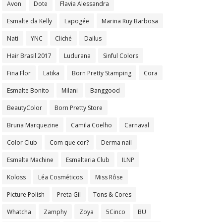
Avon
Dote
Flavia Alessandra
Esmalte da Kelly
Lapogée
Marina Ruy Barbosa
Nati
YNC
Cliché
Dailus
Hair Brasil 2017
Ludurana
Sinful Colors
Fina Flor
Latika
Born Pretty Stamping
Cora
Esmalte Bonito
Milani
Banggood
BeautyColor
Born Pretty Store
Bruna Marquezine
Camila Coelho
Carnaval
Color Club
Com que cor?
Derma nail
Esmalte Machine
Esmalteria Club
ILNP
Koloss
Léa Cosméticos
Miss Rôse
Picture Polish
Preta Gil
Tons & Cores
Whatcha
Zamphy
Zoya
5Cinco
BU