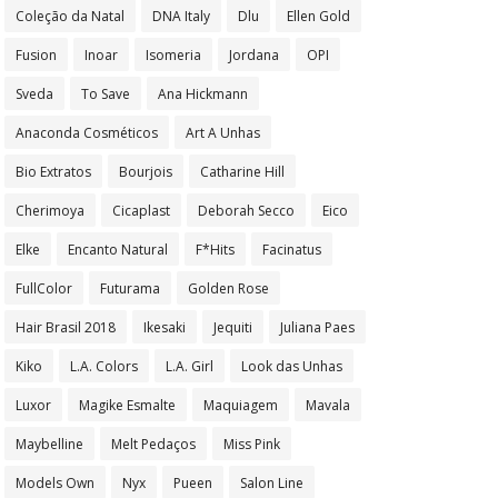
Coleção da Natal
DNA Italy
Dlu
Ellen Gold
Fusion
Inoar
Isomeria
Jordana
OPI
Sveda
To Save
Ana Hickmann
Anaconda Cosméticos
Art A Unhas
Bio Extratos
Bourjois
Catharine Hill
Cherimoya
Cicaplast
Deborah Secco
Eico
Elke
Encanto Natural
F*Hits
Facinatus
FullColor
Futurama
Golden Rose
Hair Brasil 2018
Ikesaki
Jequiti
Juliana Paes
Kiko
L.A. Colors
L.A. Girl
Look das Unhas
Luxor
Magike Esmalte
Maquiagem
Mavala
Maybelline
Melt Pedaços
Miss Pink
Models Own
Nyx
Pueen
Salon Line