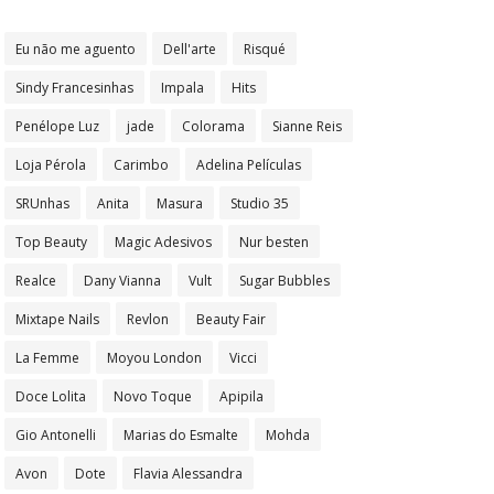
Eu não me aguento
Dell'arte
Risqué
Sindy Francesinhas
Impala
Hits
Penélope Luz
jade
Colorama
Sianne Reis
Loja Pérola
Carimbo
Adelina Películas
SRUnhas
Anita
Masura
Studio 35
Top Beauty
Magic Adesivos
Nur besten
Realce
Dany Vianna
Vult
Sugar Bubbles
Mixtape Nails
Revlon
Beauty Fair
La Femme
Moyou London
Vicci
Doce Lolita
Novo Toque
Apipila
Gio Antonelli
Marias do Esmalte
Mohda
Avon
Dote
Flavia Alessandra