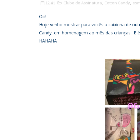
12:41
Clube de Assinatura
,
Cotton Candy
,
esm
Oiii!
Hoje venho mostrar para vocês a caixinha de out
Candy, em homenagem ao mês das crianças.. E é a
HAHAHA