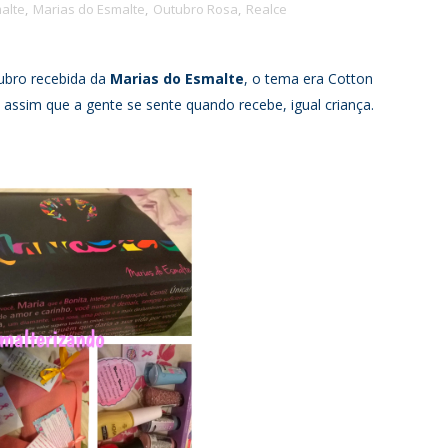
alte
,
Marias do Esmalte
,
Outubro Rosa
,
Realce
ubro recebida da
Marias do Esmalte
, o
tema
era Cotton
ssim que a gente se sente quando recebe, igual criança.