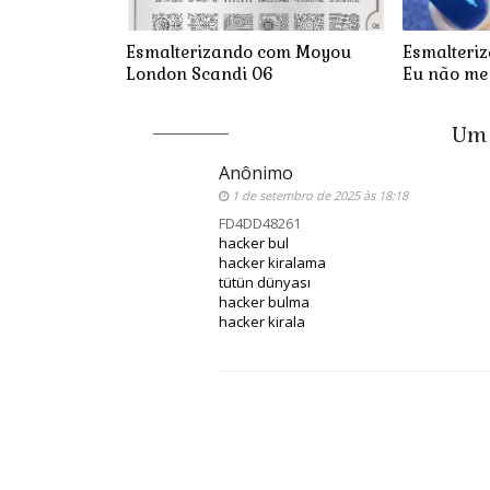
Esmalterizando com Moyou
Esmalteri
London Scandi 06
Eu não me
Um 
Anônimo
1 de setembro de 2025 às 18:18
FD4DD48261
hacker bul
hacker kiralama
tütün dünyası
hacker bulma
hacker kirala