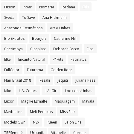
Fusion
Inoar
Isomeria
Jordana
OPI
Sveda
To Save
Ana Hickmann
Anaconda Cosméticos
Art A Unhas
Bio Extratos
Bourjois
Catharine Hill
Cherimoya
Cicaplast
Deborah Secco
Eico
Elke
Encanto Natural
F*Hits
Facinatus
FullColor
Futurama
Golden Rose
Hair Brasil 2018
Ikesaki
Jequiti
Juliana Paes
Kiko
L.A. Colors
L.A. Girl
Look das Unhas
Luxor
Magike Esmalte
Maquiagem
Mavala
Maybelline
Melt Pedaços
Miss Pink
Models Own
Nyx
Pueen
Salon Line
TRESemmé
Urbanik
Vitabelle
flormar