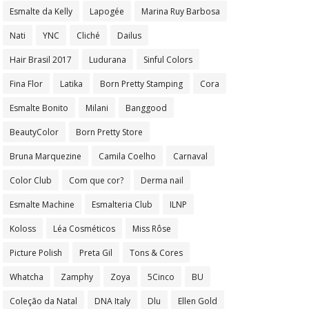
Esmalte da Kelly
Lapogée
Marina Ruy Barbosa
Nati
YNC
Cliché
Dailus
Hair Brasil 2017
Ludurana
Sinful Colors
Fina Flor
Latika
Born Pretty Stamping
Cora
Esmalte Bonito
Milani
Banggood
BeautyColor
Born Pretty Store
Bruna Marquezine
Camila Coelho
Carnaval
Color Club
Com que cor?
Derma nail
Esmalte Machine
Esmalteria Club
ILNP
Koloss
Léa Cosméticos
Miss Rôse
Picture Polish
Preta Gil
Tons & Cores
Whatcha
Zamphy
Zoya
5Cinco
BU
Coleção da Natal
DNA Italy
Dlu
Ellen Gold