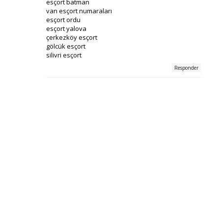
esçort batman
van esçort numaraları
esçort ordu
esçort yalova
çerkezköy esçort
gölcük esçort
silivri esçort
Responder