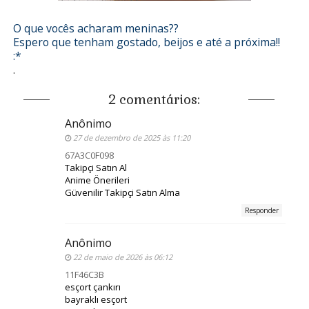
O que vocês acharam meninas??
Espero que tenham gostado, beijos e até a próxima!!
:*
.
2 comentários:
Anônimo
27 de dezembro de 2025 às 11:20
67A3C0F098
Takipçi Satın Al
Anime Önerileri
Güvenilir Takipçi Satın Alma
Responder
Anônimo
22 de maio de 2026 às 06:12
11F46C3B
esçort çankırı
bayraklı esçort