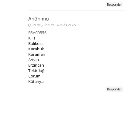
Responder
Anônimo
29 de julho de 2026 às 21:09
B5A0D556
Kilis
Balıkesir
Karabük
Karaman
Artvin
Erzincan
Tekirdağ
Çorum
Kütahya
Responder