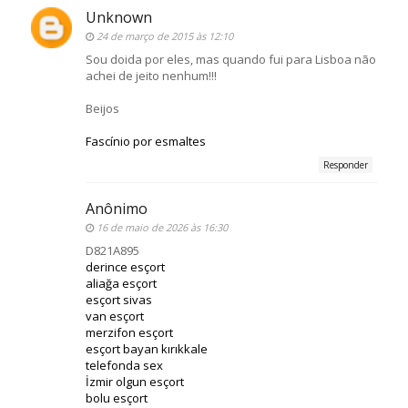
Unknown
24 de março de 2015 às 12:10
Sou doida por eles, mas quando fui para Lisboa não
achei de jeito nenhum!!!
Beijos
Fascínio por esmaltes
Responder
Anônimo
16 de maio de 2026 às 16:30
D821A895
derince esçort
aliağa esçort
esçort sivas
van esçort
merzifon esçort
esçort bayan kırıkkale
telefonda sex
İzmir olgun esçort
bolu esçort