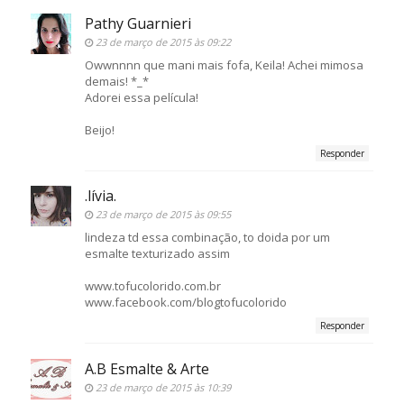
Pathy Guarnieri
23 de março de 2015 às 09:22
Owwnnnn que mani mais fofa, Keila! Achei mimosa
demais! *_*
Adorei essa película!
Beijo!
Responder
.lívia.
23 de março de 2015 às 09:55
lindeza td essa combinação, to doida por um
esmalte texturizado assim
www.tofucolorido.com.br
www.facebook.com/blogtofucolorido
Responder
A.B Esmalte & Arte
23 de março de 2015 às 10:39