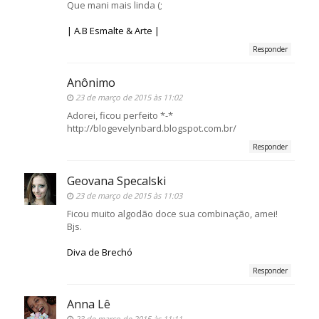
Que mani mais linda (;
| A.B Esmalte & Arte |
Responder
Anônimo
23 de março de 2015 às 11:02
Adorei, ficou perfeito *-*
http://blogevelynbard.blogspot.com.br/
Responder
Geovana Specalski
23 de março de 2015 às 11:03
Ficou muito algodão doce sua combinação, amei!
Bjs.
Diva de Brechó
Responder
Anna Lê
23 de março de 2015 às 11:11