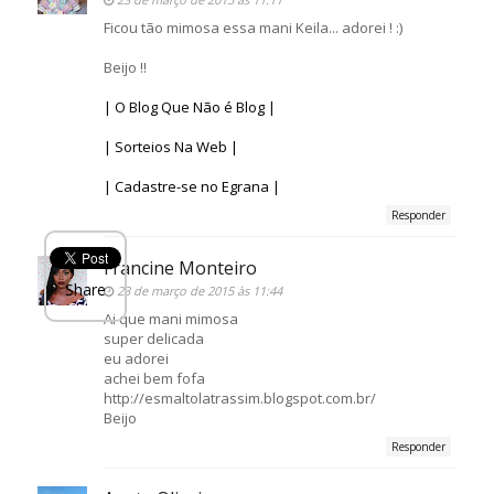
Ficou tão mimosa essa mani Keila... adorei ! :)
Beijo !!
| O Blog Que Não é Blog |
| Sorteios Na Web |
| Cadastre-se no Egrana |
Responder
Francine Monteiro
Share
23 de março de 2015 às 11:44
Ai que mani mimosa
super delicada
eu adorei
achei bem fofa
http://esmaltolatrassim.blogspot.com.br/
Beijo
Responder