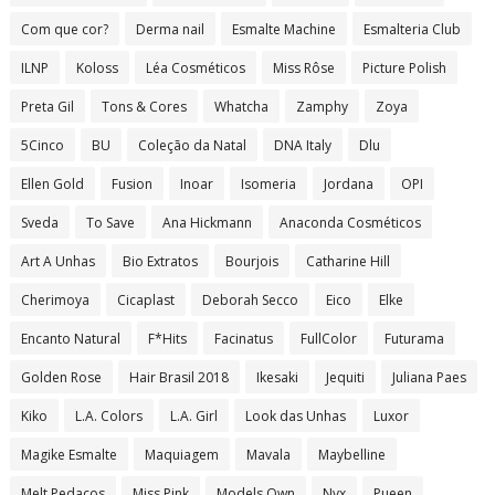
Com que cor?
Derma nail
Esmalte Machine
Esmalteria Club
ILNP
Koloss
Léa Cosméticos
Miss Rôse
Picture Polish
Preta Gil
Tons & Cores
Whatcha
Zamphy
Zoya
5Cinco
BU
Coleção da Natal
DNA Italy
Dlu
Ellen Gold
Fusion
Inoar
Isomeria
Jordana
OPI
Sveda
To Save
Ana Hickmann
Anaconda Cosméticos
Art A Unhas
Bio Extratos
Bourjois
Catharine Hill
Cherimoya
Cicaplast
Deborah Secco
Eico
Elke
Encanto Natural
F*Hits
Facinatus
FullColor
Futurama
Golden Rose
Hair Brasil 2018
Ikesaki
Jequiti
Juliana Paes
Kiko
L.A. Colors
L.A. Girl
Look das Unhas
Luxor
Magike Esmalte
Maquiagem
Mavala
Maybelline
Melt Pedaços
Miss Pink
Models Own
Nyx
Pueen