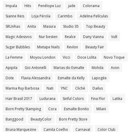
Impala
Hits
Penélope Luz
jade
Colorama
Sianne Reis
Loja Pérola
Carimbo
Adelina Películas
SRUnhas
Anita
Masura
Studio 35
Top Beauty
Magic Adesivos
Nur besten
Realce
Dany Vianna
Vult
Sugar Bubbles
Mixtape Nails
Revlon
Beauty Fair
La Femme
Moyou London
Vicci
Doce Lolita
Novo Toque
Apipila
Gio Antonelli
Marias do Esmalte
Mohda
Avon
Dote
Flavia Alessandra
Esmalte da Kelly
Lapogée
Marina Ruy Barbosa
Nati
YNC
Cliché
Dailus
Hair Brasil 2017
Ludurana
Sinful Colors
Fina Flor
Latika
Born Pretty Stamping
Cora
Esmalte Bonito
Milani
Banggood
BeautyColor
Born Pretty Store
Bruna Marquezine
Camila Coelho
Carnaval
Color Club