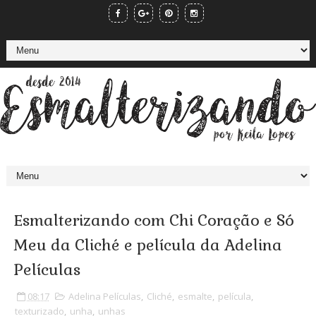
Esmalterizando com Chi Coração e Só
Meu da Cliché e película da Adelina
Películas
08:17
Adelina Películas
,
Cliché
,
esmalte
,
película
,
texturizado
,
unha
,
unhas