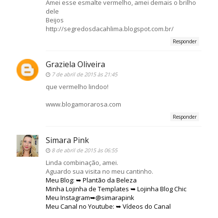
Amei esse esmalte vermelho, amei demais o brilho
dele
Beijos
http://segredosdacahlima.blogspot.com.br/
Responder
Graziela Oliveira
7 de abril de 2015 às 21:45
que vermelho lindoo!
www.blogamorarosa.com
Responder
Simara Pink
8 de abril de 2015 às 06:55
Linda combinação, amei.
Aguardo sua visita no meu cantinho.
Meu Blog: ➥ Plantão da Beleza
Minha Lojinha de Templates ➥ Lojinha Blog Chic
Meu Instagram➥@simarapink
Meu Canal no Youtube: ➥ Vídeos do Canal