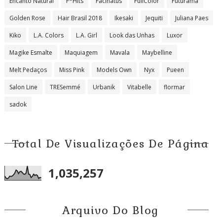
Encanto Natural
F*Hits
Facinatus
FullColor
Futurama
Golden Rose
Hair Brasil 2018
Ikesaki
Jequiti
Juliana Paes
Kiko
L.A. Colors
L.A. Girl
Look das Unhas
Luxor
Magike Esmalte
Maquiagem
Mavala
Maybelline
Melt Pedaços
Miss Pink
Models Own
Nyx
Pueen
Salon Line
TRESemmé
Urbanik
Vitabelle
flormar
sadok
Total De Visualizações De Página
1,035,257
Arquivo Do Blog