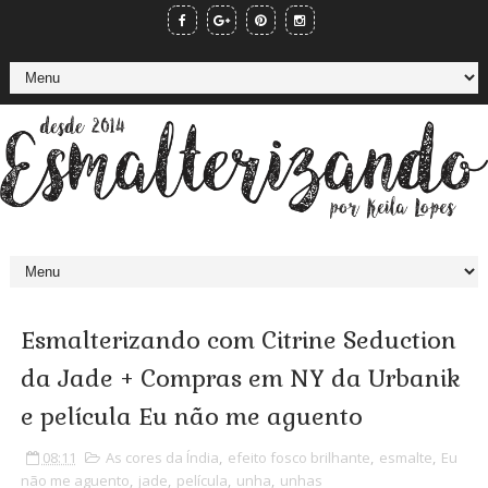
Esmalterizando com Citrine Seduction
da Jade + Compras em NY da Urbanik
e película Eu não me aguento
08:11
As cores da Índia
,
efeito fosco brilhante
,
esmalte
,
Eu
não me aguento
,
jade
,
película
,
unha
,
unhas