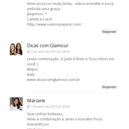
Amei essa cor muito linda... adoro esmalte e essa
película uma graça.
Beijinhos :*
Camila e Carol
http://www.vamospapear.com/
Responder
Dicas com Glamour
7 de abril de 2015 às 08:53
Linda combinação. O Jade é lindo e ficou ótimo em
você :)
Beijos
Babi
www.dicascomglamour.com.br
Responder
Mariane
7 de abril de 2015 às 09:25
Que unhas lindaass..
Amei a combinação e amei o esmalte! Ficou
maravilhoso.