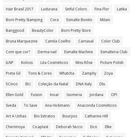
Hair Brasil 2017
Ludurana
Sinful Colors
Fina Flor
Latika
Born Pretty Stamping
Cora
Esmalte Bonito
Milani
Banggood
BeautyColor
Born Pretty Store
Bruna Marquezine
Camila Coelho
Carnaval
Color Club
Com que cor?
Derma nail
Esmalte Machine
Esmalteria Club
ILNP
Koloss
Léa Cosméticos
Miss Rôse
Picture Polish
Preta Gil
Tons & Cores
Whatcha
Zamphy
Zoya
5Cinco
BU
Coleção da Natal
DNA Italy
Dlu
Ellen Gold
Fusion
Inoar
Isomeria
Jordana
OPI
Sveda
To Save
Ana Hickmann
Anaconda Cosméticos
Art A Unhas
Bio Extratos
Bourjois
Catharine Hill
Cherimoya
Cicaplast
Deborah Secco
Eico
Elke