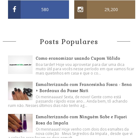
580
29,200
Posts Populares
Como economizar usando Cupom Válido
Boa tarde!! Hoje vou aproveitar para dar uma dica
muito útil para vocês nesse período em que vamos ficar
mais quietinhos em casa e que o co...
Esmalterizando com Francesinha Fosca - Sena
+ Bordeaux da Passe Nati
Oi meninaaaas! Sexta, de novo! Gente como está
passando rápido esse ano... Ainda bem, tô achando
ruim não. Nesses últimos dias não tenho ag...
Esmalterizando com Ninguém Sabe e Fiquei
Rosa da Impala
Oi meninaaas! Hoje venho com dois dos esmaltes da
nova coleção Meus Segredos da Impala , desde que vi
a coleção esse foram os dois esmalt...