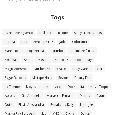
Tags
Eu não me aguento
Dell'arte
Risqué
Sindy Francesinhas
Impala
Hits
Penélope Luz
jade
Colorama
Sianne Reis
Loja Pérola
Carimbo
Adelina Películas
SRUnhas
Anita
Masura
Studio 35
Top Beauty
Magic Adesivos
Nur besten
Realce
Dany Vianna
Vult
Sugar Bubbles
Mixtape Nails
Revlon
Beauty Fair
La Femme
Moyou London
Vicci
Doce Lolita
Novo Toque
Apipila
Gio Antonelli
Marias do Esmalte
Mohda
Avon
Dote
Flavia Alessandra
Esmalte da Kelly
Lapogée
Marina Ruy Barbosa
Nati
YNC
Cliché
Dailus