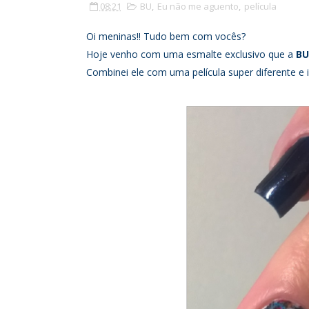
08:21
BU
,
Eu não me aguento
,
película
Oi meninas!! Tudo bem com vocês?
Hoje venho com uma esmalte exclusivo que a
BU
Combinei ele com uma película super diferente e 