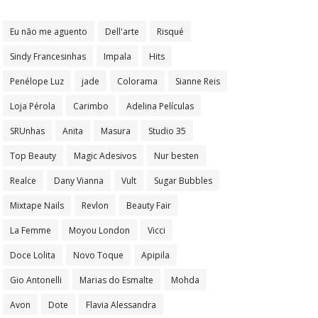
Eu não me aguento
Dell'arte
Risqué
Sindy Francesinhas
Impala
Hits
Penélope Luz
jade
Colorama
Sianne Reis
Loja Pérola
Carimbo
Adelina Películas
SRUnhas
Anita
Masura
Studio 35
Top Beauty
Magic Adesivos
Nur besten
Realce
Dany Vianna
Vult
Sugar Bubbles
Mixtape Nails
Revlon
Beauty Fair
La Femme
Moyou London
Vicci
Doce Lolita
Novo Toque
Apipila
Gio Antonelli
Marias do Esmalte
Mohda
Avon
Dote
Flavia Alessandra