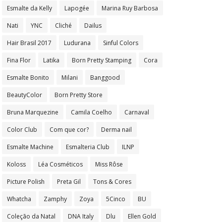
Esmalte da Kelly
Lapogée
Marina Ruy Barbosa
Nati
YNC
Cliché
Dailus
Hair Brasil 2017
Ludurana
Sinful Colors
Fina Flor
Latika
Born Pretty Stamping
Cora
Esmalte Bonito
Milani
Banggood
BeautyColor
Born Pretty Store
Bruna Marquezine
Camila Coelho
Carnaval
Color Club
Com que cor?
Derma nail
Esmalte Machine
Esmalteria Club
ILNP
Koloss
Léa Cosméticos
Miss Rôse
Picture Polish
Preta Gil
Tons & Cores
Whatcha
Zamphy
Zoya
5Cinco
BU
Coleção da Natal
DNA Italy
Dlu
Ellen Gold