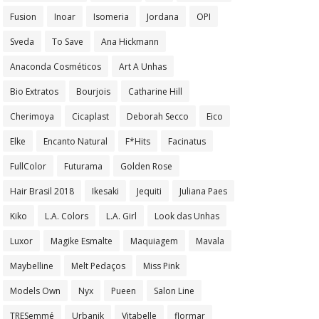
Fusion
Inoar
Isomeria
Jordana
OPI
Sveda
To Save
Ana Hickmann
Anaconda Cosméticos
Art A Unhas
Bio Extratos
Bourjois
Catharine Hill
Cherimoya
Cicaplast
Deborah Secco
Eico
Elke
Encanto Natural
F*Hits
Facinatus
FullColor
Futurama
Golden Rose
Hair Brasil 2018
Ikesaki
Jequiti
Juliana Paes
Kiko
L.A. Colors
L.A. Girl
Look das Unhas
Luxor
Magike Esmalte
Maquiagem
Mavala
Maybelline
Melt Pedaços
Miss Pink
Models Own
Nyx
Pueen
Salon Line
TRESemmé
Urbanik
Vitabelle
flormar