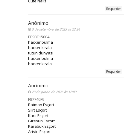
Cute Nails
Responder
Anônimo
3 de setembro de 2025 às 22:24
EE9BE15004
hacker bulma
hacker kirala
tütün dünyası
hacker bulma
hacker kirala
Responder
Anônimo
23 de junho de 2026 às 12:09
F87740F9
Batman Esçort
Siirt Esçort
Kars Esçort
Giresun Esçort
Karabük Esçort
Artvin Esçort