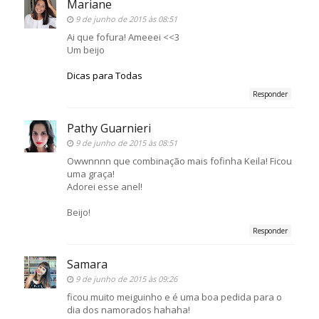
Mariane
9 de junho de 2015 às 08:51
Ai que fofura! Ameeei <<3
Um beijo
Dicas para Todas
Responder
Pathy Guarnieri
9 de junho de 2015 às 08:51
Owwnnnn que combinação mais fofinha Keila! Ficou
uma graça!
Adorei esse anel!
Beijo!
Responder
Samara
9 de junho de 2015 às 09:26
ficou muito meiguinho e é uma boa pedida para o
dia dos namorados hahaha!