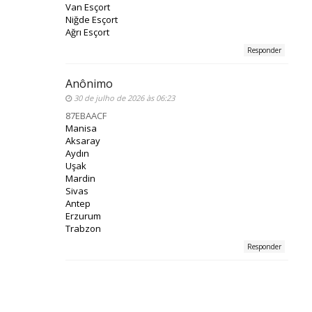
Van Esçort
Niğde Esçort
Ağrı Esçort
Responder
Anônimo
30 de julho de 2026 às 06:23
87EBAACF
Manisa
Aksaray
Aydın
Uşak
Mardin
Sivas
Antep
Erzurum
Trabzon
Responder