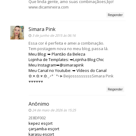
Que linda gente, amo suas combinaçãoes,bjo!
www.dicamineira.com
Responder
Simara Pink
3 de junho de 2015 às 06:16
Essa cor é perfeita e amei a combinação.
Tem postagem nova no meu blog, passa lá.
Meu Blog: ➥ Plantão da Beleza
Lojinha de Templates: ➥Lojinha Blog Chic
Meu Instagram➥@simarapink
Meu Canal no Youtube: ➥ Vídeos do Canal
✿.♥.✿.♥.✿.¸.•*¨*•►BeijosssssssssSimara Pink
♥♥♥♥♥♥
Responder
Anônimo
24 de maio de 2026 às 15:25
2E8DF002
kepez esçort
çarşamba esçort
karasu esçort