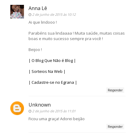
Anna Lê
2 de junho de 2015 às 10:12
Ai que lindooo !
Parabéns sua lindaaaa ! Muita saúde, muitas coisas
boas e muito sucesso sempre pra você !
Beijoo !
| O Blog Que Não é Blog |
| Sorteios Na Web |
| Cadastre-se no Egrana |
Responder
Unknown
2 de junho de 2015 às 11:01
Ficou uma graça! Adorei beijão
Responder