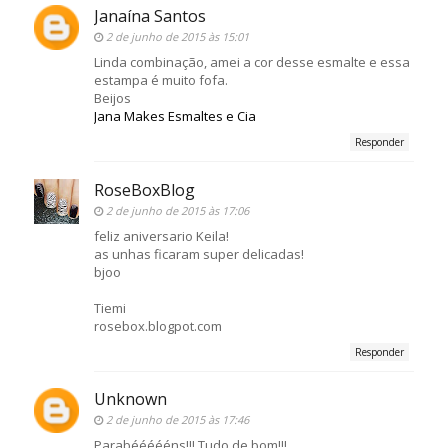
Janaína Santos
2 de junho de 2015 às 15:01
Linda combinação, amei a cor desse esmalte e essa
estampa é muito fofa.
Beijos
Jana Makes Esmaltes e Cia
Responder
RoseBoxBlog
2 de junho de 2015 às 17:06
feliz aniversario Keila!
as unhas ficaram super delicadas!
bjoo
Tiemi
rosebox.blogpot.com
Responder
Unknown
2 de junho de 2015 às 17:46
Parabéééééns!!! Tudo de bom!!!