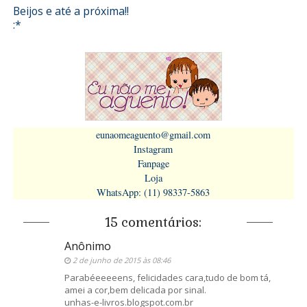
Beijos e até a próxima!!
:*
eunaomeaguento@gmail.com
Instagram
Fanpage
Loja
WhatsApp: (11) 98337-5863
15 comentários:
Anônimo
2 de junho de 2015 às 08:46
Parabéeeeeens, felicidades cara,tudo de bom tá,
amei a cor,bem delicada por sinal.
unhas-e-livros.blogspot.com.br