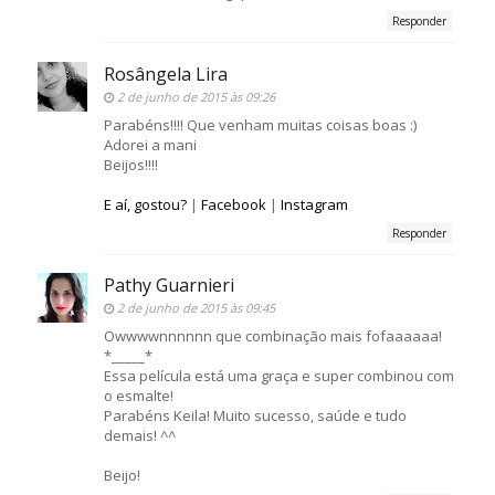
Responder
Rosângela Lira
2 de junho de 2015 às 09:26
Parabéns!!!! Que venham muitas coisas boas :)
Adorei a mani
Beijos!!!!
E aí, gostou?
|
Facebook
|
Instagram
Responder
Pathy Guarnieri
2 de junho de 2015 às 09:45
Owwwwnnnnnn que combinação mais fofaaaaaa!
*_____*
Essa película está uma graça e super combinou com
o esmalte!
Parabéns Keila! Muito sucesso, saúde e tudo
demais! ^^
Beijo!