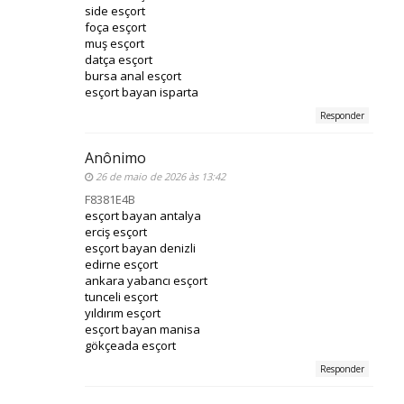
side esçort
foça esçort
muş esçort
datça esçort
bursa anal esçort
esçort bayan isparta
Responder
Anônimo
26 de maio de 2026 às 13:42
F8381E4B
esçort bayan antalya
erciş esçort
esçort bayan denizli
edirne esçort
ankara yabancı esçort
tunceli esçort
yıldırım esçort
esçort bayan manisa
gökçeada esçort
Responder