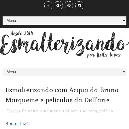
Esmalterizando com Acqua da Bruna
Marqueine e películas da Dell'arte
06:31
Bruna Marquezine
,
Dell'arte
,
Ludurana
,
película
Boom diiiia!!