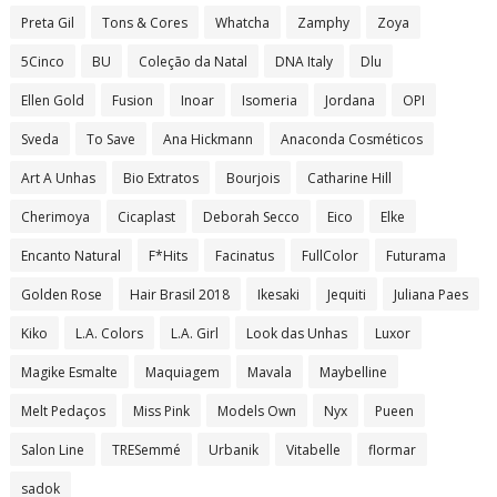
Preta Gil
Tons & Cores
Whatcha
Zamphy
Zoya
5Cinco
BU
Coleção da Natal
DNA Italy
Dlu
Ellen Gold
Fusion
Inoar
Isomeria
Jordana
OPI
Sveda
To Save
Ana Hickmann
Anaconda Cosméticos
Art A Unhas
Bio Extratos
Bourjois
Catharine Hill
Cherimoya
Cicaplast
Deborah Secco
Eico
Elke
Encanto Natural
F*Hits
Facinatus
FullColor
Futurama
Golden Rose
Hair Brasil 2018
Ikesaki
Jequiti
Juliana Paes
Kiko
L.A. Colors
L.A. Girl
Look das Unhas
Luxor
Magike Esmalte
Maquiagem
Mavala
Maybelline
Melt Pedaços
Miss Pink
Models Own
Nyx
Pueen
Salon Line
TRESemmé
Urbanik
Vitabelle
flormar
sadok