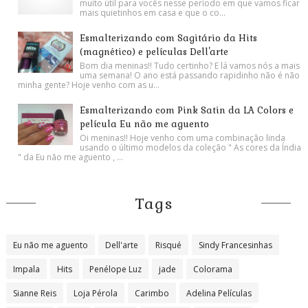
muito útil para vocês nesse período em que vamos ficar
mais quietinhos em casa e que o co...
Esmalterizando com Sagitário da Hits
(magnético) e películas Dell'arte
Bom dia meninas!! Tudo certinho? E lá vamos nós a mais
uma semana! O ano está passando rapidinho não é não
minha gente? Hoje venho com as u...
Esmalterizando com Pink Satin da LA Colors e
película Eu não me aguento
Oi meninas!! Hoje venho com uma combinação linda
usando o último modelos da coleção " As cores da Índia
" da Eu não me aguento , ...
Tags
Eu não me aguento
Dell'arte
Risqué
Sindy Francesinhas
Impala
Hits
Penélope Luz
jade
Colorama
Sianne Reis
Loja Pérola
Carimbo
Adelina Películas