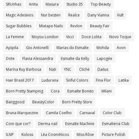
SRUnhas
Anita
Masura
Studio 35
Top Beauty
Magic Adesivos
Nur besten
Realce
Dany Vianna
Vult
Sugar Bubbles
Mixtape Nails
Revlon
Beauty Fair
La Femme
Moyou London
Vicci
Doce Lolita
Novo Toque
Apipila
Gio Antonelli
Marias do Esmalte
Mohda
Avon
Dote
Flavia Alessandra
Esmalte da Kelly
Lapogée
Marina Ruy Barbosa
Nati
YNC
Cliché
Dailus
Hair Brasil 2017
Ludurana
Sinful Colors
Fina Flor
Latika
Born Pretty Stamping
Cora
Esmalte Bonito
Milani
Banggood
BeautyColor
Born Pretty Store
Bruna Marquezine
Camila Coelho
Carnaval
Color Club
Com que cor?
Derma nail
Esmalte Machine
Esmalteria Club
ILNP
Koloss
Léa Cosméticos
Miss Rôse
Picture Polish