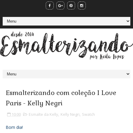
Esmalterizando com coleção I Love
Paris - Kelly Negri
10:00
Esmalte da Kelly
,
Kelly Negri
,
Swatch
Bom dia!