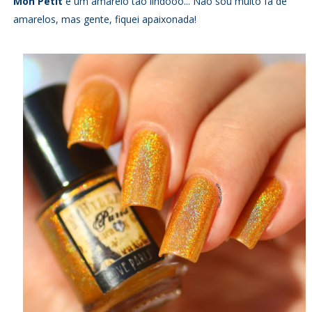
Mon Petit
é um amarelo tão lindooo... Não sou muito fã de
amarelos, mas gente, fiquei apaixonada!