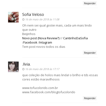
Responder
Sofia Veloso
16 de maio de 2018 às 11:08
Oh nem sei qual gostei mais, cada um mais lindo
que outro
Beijinhos
Novo post (Nova Review?)
//
CantinhoDaSofia
/
Facebook
/
Intagram
Tem post novos todos os dias
Responder
.lívia.
16 de maio de 2018 às 17:17
que coleção de holos mais linda! o brilho e tds essas
cores estão maravilhosos
www.tofucolorido.com.br
www.facebook.com/blogtofucolorido
Responder