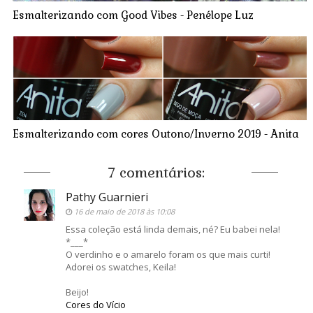
Esmalterizando com Good Vibes - Penélope Luz
Esmalterizando com cores Outono/Inverno 2019 - Anita
7 comentários:
Pathy Guarnieri
16 de maio de 2018 às 10:08
Essa coleção está linda demais, né? Eu babei nela!
*___*
O verdinho e o amarelo foram os que mais curti!
Adorei os swatches, Keila!
Beijo!
Cores do Vício