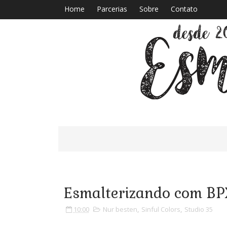
Home
Parcerias
Sobre
Contato
Esmalterizando com BPX
10:00
Nur besten
,
Sinful Colors
,
Studio 35