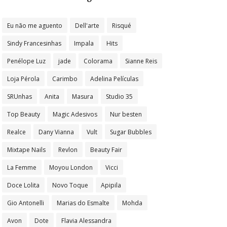
Eu não me aguento
Dell'arte
Risqué
Sindy Francesinhas
Impala
Hits
Penélope Luz
jade
Colorama
Sianne Reis
Loja Pérola
Carimbo
Adelina Películas
SRUnhas
Anita
Masura
Studio 35
Top Beauty
Magic Adesivos
Nur besten
Realce
Dany Vianna
Vult
Sugar Bubbles
Mixtape Nails
Revlon
Beauty Fair
La Femme
Moyou London
Vicci
Doce Lolita
Novo Toque
Apipila
Gio Antonelli
Marias do Esmalte
Mohda
Avon
Dote
Flavia Alessandra