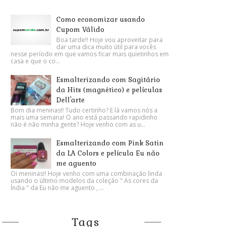
Como economizar usando
Cupom Válido
Boa tarde!! Hoje vou aproveitar para
dar uma dica muito útil para vocês
nesse período em que vamos ficar mais quietinhos em
casa e que o co...
Esmalterizando com Sagitário
da Hits (magnético) e películas
Dell'arte
Bom dia meninas!! Tudo certinho? E lá vamos nós a
mais uma semana! O ano está passando rapidinho
não é não minha gente? Hoje venho com as u...
Esmalterizando com Pink Satin
da LA Colors e película Eu não
me aguento
Oi meninas!! Hoje venho com uma combinação linda
usando o último modelos da coleção " As cores da
Índia " da Eu não me aguento , ...
Tags