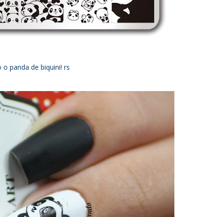
 panda de biquini! rs