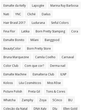
Esmalte da Kelly
Lapogée
Marina Ruy Barbosa
Nati
YNC
Cliché
Dailus
Hair Brasil 2017
Ludurana
Sinful Colors
Fina Flor
Latika
Born Pretty Stamping
Cora
Esmalte Bonito
Milani
Banggood
BeautyColor
Born Pretty Store
Bruna Marquezine
Camila Coelho
Carnaval
Color Club
Com que cor?
Derma nail
Esmalte Machine
Esmalteria Club
ILNP
Koloss
Léa Cosméticos
Miss Rôse
Picture Polish
Preta Gil
Tons & Cores
Whatcha
Zamphy
Zoya
5Cinco
BU
Coleção da Natal
DNA Italy
Dlu
Ellen Gold