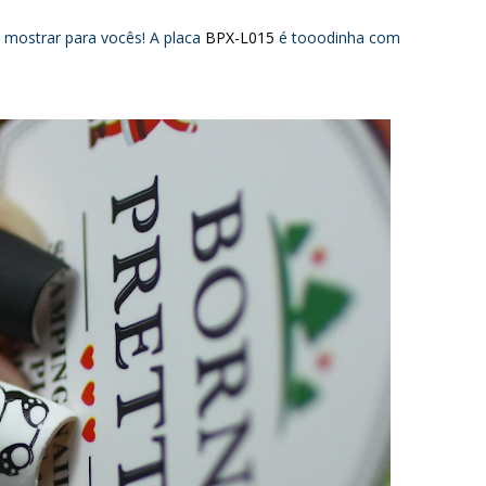
mostrar para vocês! A placa
BPX-L015
é tooodinha com