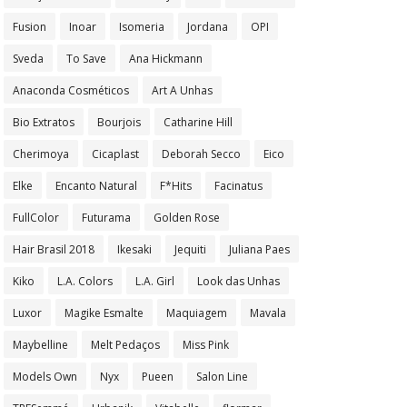
Fusion
Inoar
Isomeria
Jordana
OPI
Sveda
To Save
Ana Hickmann
Anaconda Cosméticos
Art A Unhas
Bio Extratos
Bourjois
Catharine Hill
Cherimoya
Cicaplast
Deborah Secco
Eico
Elke
Encanto Natural
F*Hits
Facinatus
FullColor
Futurama
Golden Rose
Hair Brasil 2018
Ikesaki
Jequiti
Juliana Paes
Kiko
L.A. Colors
L.A. Girl
Look das Unhas
Luxor
Magike Esmalte
Maquiagem
Mavala
Maybelline
Melt Pedaços
Miss Pink
Models Own
Nyx
Pueen
Salon Line